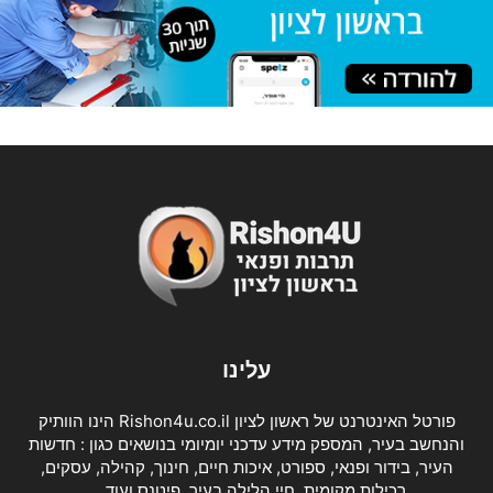
עלינו
פורטל האינטרנט של ראשון לציון Rishon4u.co.il הינו הוותיק
והנחשב בעיר, המספק מידע עדכני יומיומי בנושאים כגון : חדשות
העיר, בידור ופנאי, ספורט, איכות חיים, חינוך, קהילה, עסקים,
רכילות מקומית, חיי הלילה בעיר, פיטנס ועוד….