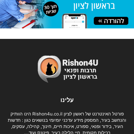
עלינו
פורטל האינטרנט של ראשון לציון Rishon4u.co.il הינו הוותיק
והנחשב בעיר, המספק מידע עדכני יומיומי בנושאים כגון : חדשות
העיר, בידור ופנאי, ספורט, איכות חיים, חינוך, קהילה, עסקים,
רכילות מקומית, חיי הלילה בעיר, פיטנס ועוד….