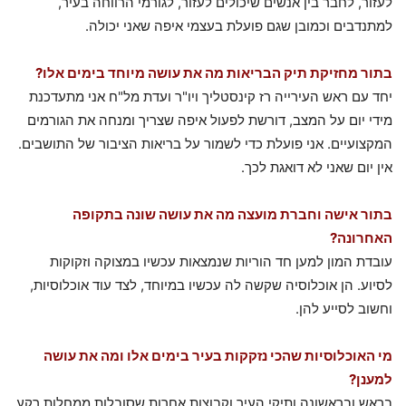
לעזור, לחבר בין אנשים שיכולים לעזור, לגורמי הרווחה בעיר,
למתנדבים וכמובן שגם פועלת בעצמי איפה שאני יכולה.
בתור מחזיקת תיק הבריאות מה את עושה מיוחד בימים אלו?
יחד עם ראש העירייה רז קינסטליך ויו"ר ועדת מל"ח אני מתעדכנת
מידי יום על המצב, דורשת לפעול איפה שצריך ומנחה את הגורמים
המקצועיים. אני פועלת כדי לשמור על בריאות הציבור של התושבים.
אין יום שאני לא דואגת לכך.
בתור אישה וחברת מועצה מה את עושה שונה בתקופה
האחרונה?
עובדת המון למען חד הוריות שנמצאות עכשיו במצוקה וזקוקות
לסיוע. הן אוכלוסיה שקשה לה עכשיו במיוחד, לצד עוד אוכלוסיות,
וחשוב לסייע להן.
מי האוכלוסיות שהכי נזקקות בעיר בימים אלו ומה את עושה
למענן?
בראש ובראשונה ותיקי העיר,וקבוצות אחרות שסובלות ממחלות רקע