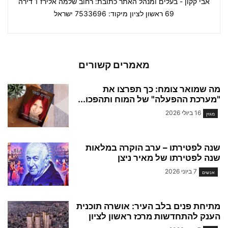
אבי קקון - בעלים ומנהל האתר כתובת: רחוב שלמה אלירז 1 דירה
69 ראשון לציון מיקוד: 7533696 ישראל
מאמרים קשורים
מה שמואר צומח: כך תפרצו את
"מערכת ההפעלה" של המוח ותהפכו...
16 ביולי 2026
מגזין
שנה לפטירתו – ערב הוקרה במלאות
שנה לפטירתו של מאיר ניצן
7 ביוני 2026
אנשים
מתיחת פנים בלב העיר: אושרה תוכנית
הענק להתחדשות מרכז ראשון לציון