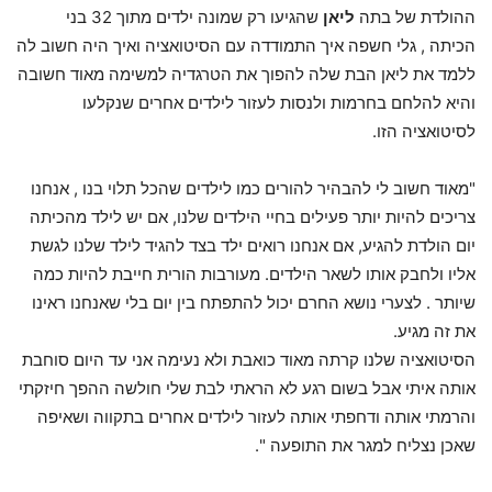
ההולדת של בתה
ליאן
שהגיעו רק שמונה ילדים מתוך 32 בני
הכיתה , גלי חשפה איך התמודדה עם הסיטואציה ואיך היה חשוב לה
ללמד את ליאן הבת שלה להפוך את הטרגדיה למשימה מאוד חשובה
והיא להלחם בחרמות ולנסות לעזור לילדים אחרים שנקלעו
לסיטואציה הזו.
"מאוד חשוב לי להבהיר להורים כמו לילדים שהכל תלוי בנו , אנחנו
צריכים להיות יותר פעילים בחיי הילדים שלנו, אם יש לילד מהכיתה
יום הולדת להגיע, אם אנחנו רואים ילד בצד להגיד לילד שלנו לגשת
אליו ולחבק אותו לשאר הילדים. מעורבות הורית חייבת להיות כמה
שיותר . לצערי נושא החרם יכול להתפתח בין יום בלי שאנחנו ראינו
את זה מגיע.
הסיטואציה שלנו קרתה מאוד כואבת ולא נעימה אני עד היום סוחבת
אותה איתי אבל בשום רגע לא הראתי לבת שלי חולשה ההפך חיזקתי
והרמתי אותה ודחפתי אותה לעזור לילדים אחרים בתקווה ושאיפה
שאכן נצליח למגר את התופעה ".