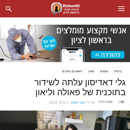
ברנז'ה
אנשים
מגזין
ראשונים כותבים
גלי דאדיסון עלתה לשידור
בתוכנית של פאולה וליאון
69898
0
על ידי
אבי קקון
-
3 ביולי 2020