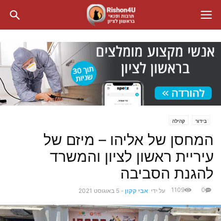
בידור
קהילה
המחסן של אליהו – מיזם של
עיריית ראשון לציון והמשרד
להגנת הסביבה
1109
0
על ידי
אבי קקון
-
5 באוגוסט 2021