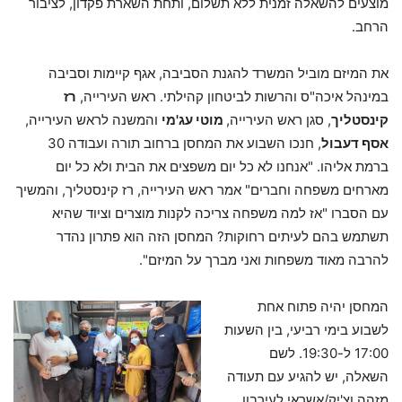
מוצעים להשאלה זמנית ללא תשלום, ותחת השארת פקדון, לציבור
הרחב.
את המיזם מוביל המשרד להגנת הסביבה, אגף קיימות וסביבה
במינהל איכה"ס והרשות לביטחון קהילתי. ראש העירייה,
רז
קינסטליך
, סגן ראש העירייה,
מוטי עג'מי
והמשנה לראש העירייה,
אסף דעבול
, חנכו השבוע את המחסן ברחוב תורה ועבודה 30
ברמת אליהו. "אנחנו לא כל יום משפצים את הבית ולא כל יום
מארחים משפחה וחברים" אמר ראש העירייה, רז קינסטליך, והמשיך
עם הסברו "אז למה משפחה צריכה לקנות מוצרים וציוד שהיא
תשתמש בהם לעיתים רחוקות? המחסן הזה הוא פתרון נהדר
להרבה מאוד משפחות ואני מברך על המיזם".
המחסן יהיה פתוח אחת
לשבוע בימי רביעי, בין השעות
17:00 ל-19:30. לשם
השאלה, יש להגיע עם תעודה
מזהה וצ'יק/אשראי לעירבון.