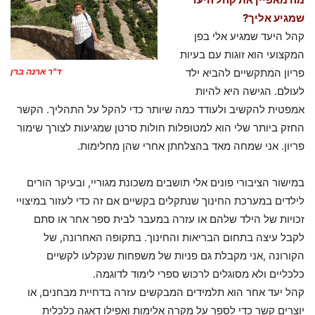
שמגיע אליך?
קהל היעד שמגיע אלי בפן
המקצועי הוא זוגות עם בעיות
פריון המתקשיים להביא ילד
ד"ר ארנה ברן
לעולם. הגישה היא להיות
אמפטית להקשיב ולעודד כמה שיותר כדי להקל על התהליך. הקשר
החזק ביותר שלי הוא למטופלות חולות סרטן שמגיעות לצורך שימור
פריון. אני שמחה מאד בהצלחתן אחרי שהן מחלימות.
במישור הציבורי פונים אלי תושבים משכונת מגוריי, ובעיקר הורים
לילדים במערכת החינוך שנתקלים בקשיים אם זה כדי לעזור במיצויי
זכויות של הילד שלהם או עזרה במעבר לבית ספר אחר או סתם
לקבל עיצה בתחום הבריאות והחינוך. בתקופה האחרונה, של
הקורונה ,אני מקבלת גם פניות של משפחות שנקלעו לקשיים
כלכליים ולא מסוגלים לרכוש ספרי לימוד לדוגמה.
קהל יעד אחר הוא תלמידים המבקשים עזרה בדחיית מבחנים, או
יוצרים קשר כדי לספר על מקרה אלימות ואפילו דאגה כלכלית