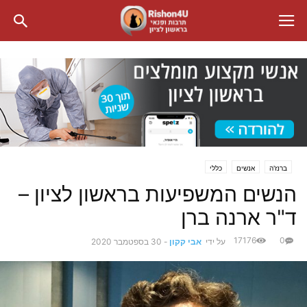
ברנז'ה
אנשים
כללי
הנשים המשפיעות בראשון לציון –
ד"ר ארנה ברן
17176
0
על ידי
אבי קקון
-
30 בספטמבר 2020