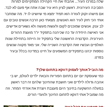
שלה במרכז העיר… אהבתי את חיי הקהילה המתקיימים למרות
הסביבה העירונית. ראשון לציון היא עיר שבה אתה אף פעם לא לבד.
אם מישהו זקוק לעזרה הוא תמיד ימצא מי שיושיט לו יד. מה שמחבר
אותי הכי חזק לעיר הוא האנשים. מצאתי כאן הרבה אנשים טובים עם
לב ענק. אנשים שמוכנים לקום ולעשות מעשה ולא נשארים אדישים.
אני האישה היחידה עד כה שכיהנה בתפקיד יו"ר מועצת ההורים
העירונית. הקדנציה הראשונה שלי בתפקיד זה הייתה בתחילת שנות
האלפיים ועכשיו זאת הקדנציה השנייה שלי. אני מאד מקווה שנשים
נוספות יכהנו בתפקידים המשפעים על חיינו במדינה בכלל ובעיר
בפרט.
מה הוביל אותך לעסוק דווקא בתחום שלך?
כמי שעוסקת יום יום בתחום הפוריות והבאת ילדים לעולם, יש בי
אהבה גדולה לילדים ואני חושבת שהחינוך שלהם זה דבר ראשון
במעלה ההשקעה בחינוך היום מעצבת ויוצרת את אזרחי המחר. וזה
מה שמוביל אותי דווקא לתחום החינוך ולוועדי הורים.
מה מאפיין את קהל היעד