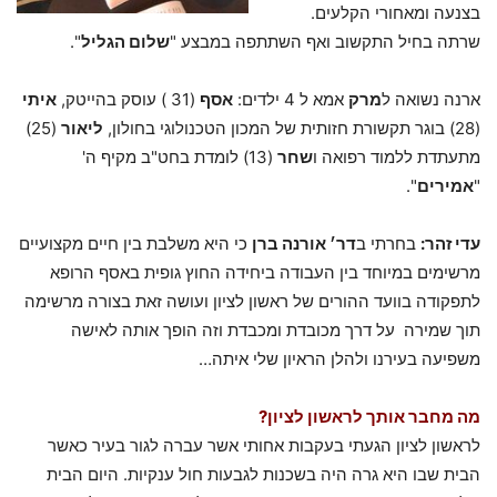
בצנעה ומאחורי הקלעים.
שרתה בחיל התקשוב ואף השתתפה במבצע "
שלום הגליל
".
ארנה נשואה ל
מרק
אמא ל 4 ילדים:
אסף
(31 ) עוסק בהייטק,
איתי
(28) בוגר תקשורת חזותית של המכון הטכנולוגי בחולון,
ליאור
(25)
מתעתדת ללמוד רפואה ו
שחר
(13) לומדת בחט"ב מקיף ה'
"
אמירים
".
עדי זהר:
בחרתי ב
דר׳ אורנה ברן
כי היא משלבת בין חיים מקצועיים
מרשימים במיוחד בין העבודה ביחידה החוץ גופית באסף הרופא
לתפקודה בוועד ההורים של ראשון לציון ועושה זאת בצורה מרשימה
תוך שמירה על דרך מכובדת ומכבדת וזה הופך אותה לאישה
משפיעה בעירנו ולהלן הראיון שלי איתה…
מה מחבר אותך לראשון לציון?
לראשון לציון הגעתי בעקבות אחותי אשר עברה לגור בעיר כאשר
הבית שבו היא גרה היה בשכנות לגבעות חול ענקיות. היום הבית