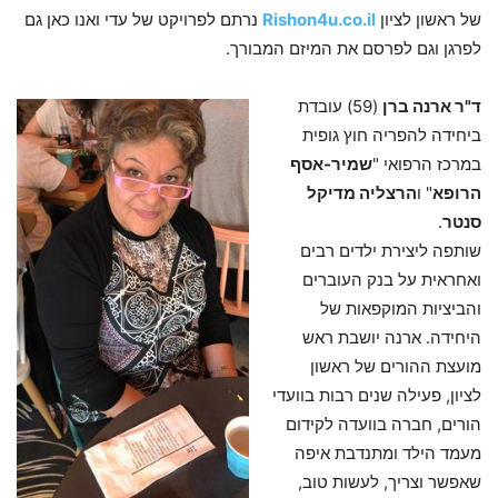
של ראשון לציון
Rishon4u.co.il
נרתם לפרויקט של עדי ואנו כאן גם
לפרגן וגם לפרסם את המיזם המבורך.
ד"ר ארנה ברן
(59) עובדת
ביחידה להפריה חוץ גופית
במרכז הרפואי "
שמיר-אסף
הרופא
" ו
הרצליה מדיקל
סנטר
.
שותפה ליצירת ילדים רבים
ואחראית על בנק העוברים
והביציות המוקפאות של
היחידה. ארנה יושבת ראש
מועצת ההורים של ראשון
לציון, פעילה שנים רבות בוועדי
הורים, חברה בוועדה לקידום
מעמד הילד ומתנדבת איפה
שאפשר וצריך, לעשות טוב,