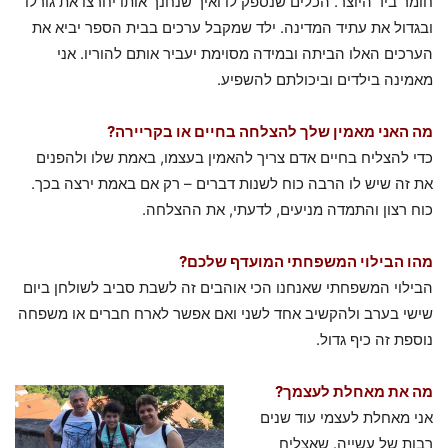
חומר ביד היוצר. הכלים שנספק לו ואיך שנחנך אותו יחרצו את גורלו
ובגדול את עתיד המדינה. ילד שמקבל ערכים בבית הספר יביא את
הערכים האלו הביתה ובמידה מסוימת יעביר אותם להוריו. אני
מאמינה בילדים וביכולתם להשפיע.
מה האני מאמין שלך להצלחה בחיים או בקריירה?
כדי להצליח בחיים אדם צריך להאמין בעצמו, באמת שלו ולהפנים
את זה שיש לו הרבה כוח לשנות דברים – רק אם באמת ירצה בכך.
כוח רצון והתמדה מניעים, לדעתי, את ההצלחה.
מהו הבילוי המשפחתי המועדף שלכם?
הבילוי המשפחתי שאנחנו הכי אוהבים זה לשבת סביב לשולחן ביום
שישי בערב ולהקשיב אחד לשני ואם אפשר לארח חברים או משפחה
נוספת זה כיף גדול.
מה את מאחלת לעצמך?
אני מאחלת לעצמי עוד שנים
רבות של עשייה. שאצליח