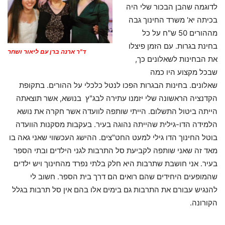
לדוגמה שהבן הבכור שלי היה
בכיתה יא' משרד החינוך גבה
מההורים 50 ש"ח על כל
בחינת בגרות. עם הזמן פיצלו
ד"ר ארנה ברן עם ליאור ושחר
את הבחינות לשאלונים כך,
שבכל מקצוע היו כמה
שאלונים. בחינות הבגרות הפכו לנטל כלכלי על ההורים. בתקופת
הקדנציה הראשונה שלי יזמנו עתירה לבג"ץ בנושא, אשר תוצאתה
הייתה ביטול התשלום. הייתי שותפה לוועדה אשר חקרה את נושא
הלמידה הדו-גילית שהייתה נהוגה בעיר. בעקבות מסקנות הוועדה
בוטל החינוך הדו גילי למעט החט"צים. ההישג העכשווי שאני גאה בו
מאד זה שאני שותפה לקביעת סל התרבות לגני הילדים ובתי הספר
בעיר. אני חושבת שתרבות היא חלק בלתי נפרד מהחינוך ויש ילדים
שהמופעים היחידים שהם רואים הם דרך בית הספר. חשוב לי
להנגיש עבורם את התרבות גם בימים אלו בהם אין סל תרבות בגלל
הקורונה.