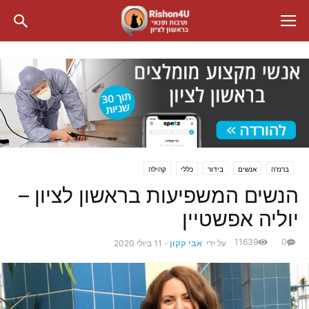
ברנז'ה
אנשים
בידור
כללי
קהילה
הנשים המשפיעות בראשון לציון –
יוליה אפשטיין
11639
0
על ידי
אבי קקון
-
11 ביולי 2020