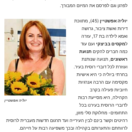
לפרגן וגם לפרסם את המיזם המבורך.
יוליה אפשטיין
(45), מתווכת
דירות ואשת ציבור, גרושה
ואמא לילדה בת 17, עזרה
ל
מקסים בביצקי
ועם עוד
כמה חברים להקים
תנועת
ראשונים
, תנועה שנותנת
ועוזרת לכל דוברי רוסית בעיר.
בחרתי ביוליה כי היא אישיות
מקסימה עם הרבה אנרגיות
חיוביות פעילה בקרב
הקהילה, היא מסייעת רבות
יוליה אפשטיין
לדוברי הרוסית בעירנו בכל
התחומים- מחלוקת סלי מזון,
רהיטים וקשר בינם לבין העירייה ועד תרגום חדשות מעברית לרוסית
לרווחתם והתערותם בקהילה ובכך משפיעה רבות על חייהם.