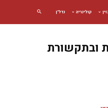
ין
קולינריה
נדל"ן
ת ובתקשורת