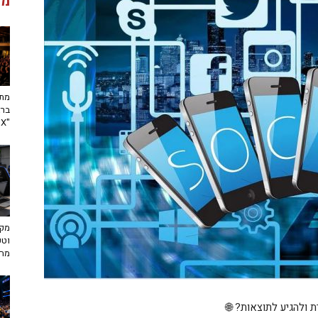
מג
מתח
ברא
"toX"
מקצ
וטכ
מח
ולהגיע לתוצאות? 🌐