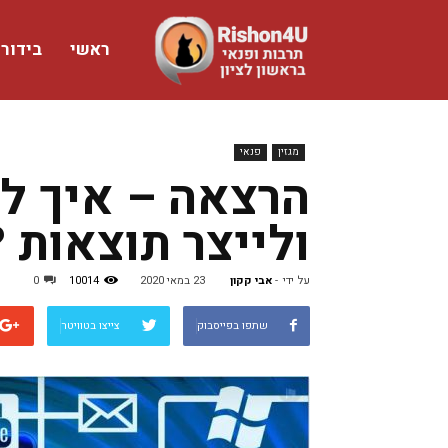
ראשי
בידור
www.rishon4u.co.il
מגזין
פנאי
הרצאה – איך ל
ולייצר תוצאות ?
על ידי
-
אבי קקון
23 במאי 2020
10014
0
שתפו בפייסבוק
צייצו בטוויטר