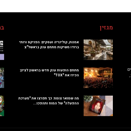
מגזין
בח
אמנות, קולינריה ועסקים: הפניקס ורותי
ברודו משיקות מתחם ענק בראשל"צ
ם
מתחם הופעות ענק חדש בראשון לציון:
הכירו את "TOX"
מה שמואר צומח: כך תפרצו את "מערכת
ההפעלה" של המוח ותהפכו...