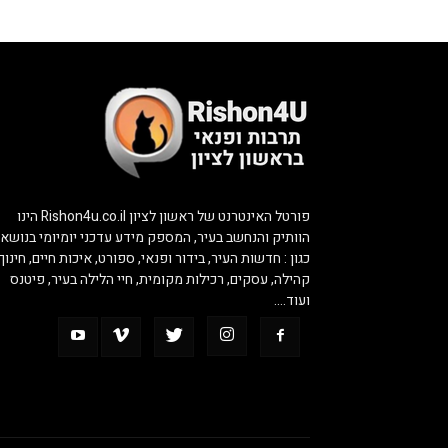
פורטל האינטרנט של ראשון לציון Rishon4u.co.il הינו
הוותיק והנחשב בעיר, המספק מידע עדכני יומיומי בנושאי
כגון : חדשות העיר, בידור ופנאי, ספורט, איכות חיים, חינוך,
קהילה, עסקים, רכילות מקומית, חיי הלילה בעיר, פיטנס
ועוד….