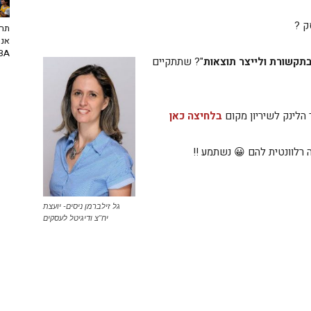
ק ?
תרב
אנח
NBA? | יו
בתקשורת ולייצר תוצאות
"? שתתקיים
הלינק לשיריון מקום
בלחיצה כאן
רלוונטית להם 😀 נשתמע !!
גל זילברמן ניסים- יועצת
יח"צ ודיגיטל לעסקים