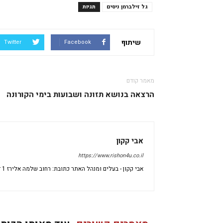
גל זילברמן ניסים
תגיות
שיתוף
Twitter
Facebook
מאמר קודם
הרצאה בנושא תזונה ושבועות בימי הקורונה
אבי קקון
https://www.rishon4u.co.il
אבי קקון - בעלים ומנהל האתר כתובת: רחוב שלמה אלירז 1 דירה 69 ראשון לציון מיקוד: 7533696 ישראל