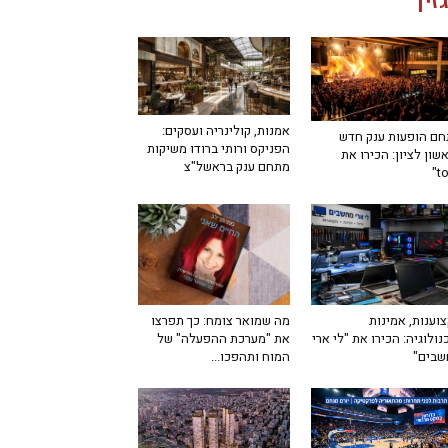
זין
אמנות, קולינריה ועסקים:
ם הופעות ענק חדש
הפניקס ורותי ברודו משיקות
שון לציון: הכירו את
מתחם ענק בראשל"צ
מה שמואר צומח: כך תפרצו
וענות, אמינות
את "מערכת ההפעלה" של
נולוגיה: הכירו את "לי ארי
המוח ותהפכו...
שבים"