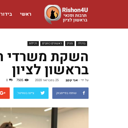
ראשי
בידור
www.rishon4u.co.il
ברנז'ה
מגזין
ראשונים כותבים
רכילות
השקת משרדי המ
בראשון לציון
על ידי
-
אבי קקון
25 בפברואר 2020
7505
0
שתפו בפייסבוק
צייצו בטוויטר