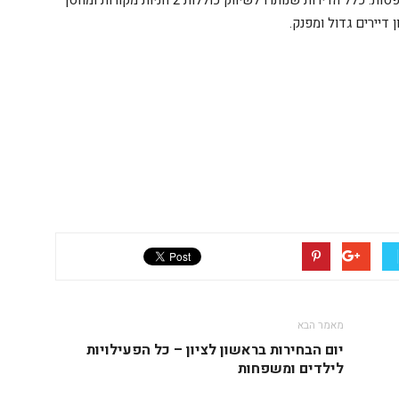
פנטהאוז של 6 חדרים בנות 192 מ"ר עם 102 מ"ר מרפסות. כלל הדירות שנותרו לשיווק כוללות 2 חניות מקורות ומחסן
 דיירים גדול ומפנק.
מאמר הבא
יום הבחירות בראשון לציון – כל הפעילויות
לילדים ומשפחות