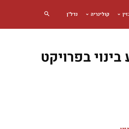
ין
קולינריה
נדל"ן
ינוי בפרויקט