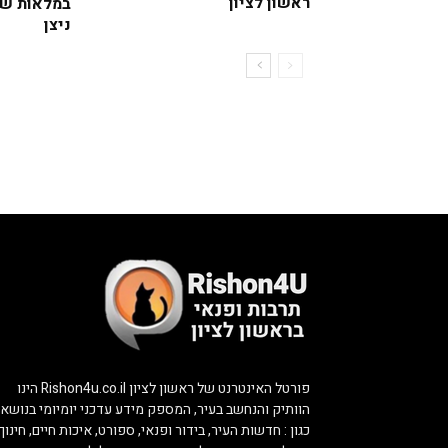
ראשון לציון
במלאות שנ
ניצן
פורטל האינטרנט של ראשון לציון Rishon4u.co.il הינו
הוותיק והנחשב בעיר, המספק מידע עדכני יומיומי בנושאי
כגון : חדשות העיר, בידור ופנאי, ספורט, איכות חיים, חינוך,