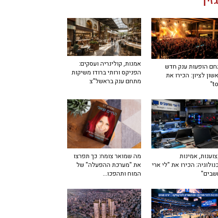
זין
אמנות, קולינריה ועסקים:
ם הופעות ענק חדש
הפניקס ורותי ברודו משיקות
שון לציון: הכירו את
מתחם ענק בראשל"צ
מה שמואר צומח: כך תפרצו
וענות, אמינות
את "מערכת ההפעלה" של
נולוגיה: הכירו את "לי ארי
המוח ותהפכו...
שבים"