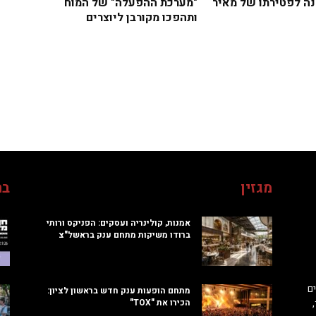
"מערכת ההפעלה" של המוח
ה לפטירתו של מאיר
ותהפכו מקורבן ליוצרים
מגזין
בח
אמנות, קולינריה ועסקים: הפניקס ורותי
ברודו משיקות מתחם ענק בראשל"צ
ם
מתחם הופעות ענק חדש בראשון לציון:
הכירו את "TOX"