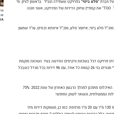
ל חברת "
סלע בינוי
" בפרויקט שעתידה הוביל בראשון לציון. מי
,"TOO TOWERS" את קמפיין שיווק הדירות של הפרויקט, אשר חגגה
תרב
אנח
NBA? | יו
 מנכ"ל סלע בינוי, איתמר סלע, מנכ"ל איסתא נכסים, עו"ד שמעון
 הינו פרויקט דגל בשכונת נרקיסים החדשה בעיר. השכונה מוקמת
במקום מחנה צריפין לשעבר. הפרויקט כולל שני מגדלי מגורים בני 26 קומות כל אחד, עם 96 דירות בכל מגדל כשבכל
תחילת הבנייה כבר החלה ונמצאת בשלבים מתקדמים. האיכלוס מתוכנן למהלך הרבעון האחרון של שנת 2022. 75%
זלות הממשלתית, והשאר לשוק החופשי.
בימים אלה משווקות לקהל הרחב דירות 5 חדרים, בנות 130 מ"ר עם 20 מ"ר מרפסת. כמו כן, משווקות דירות מיני