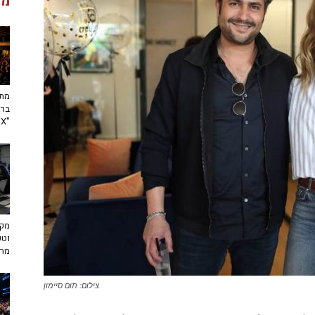
מג
מתח
ברא
"toX"
מקצ
וטכ
מח
צילום: תום סיימון