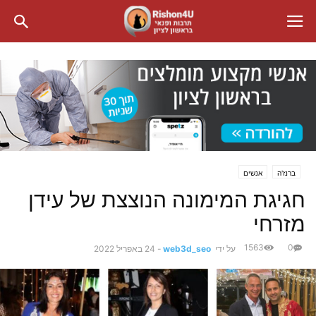
ברנז'ה
אנשים
חגיגת המימונה הנוצצת של עידן
מזרחי
1563
0
על ידי
web3d_seo
-
24 באפריל 2022