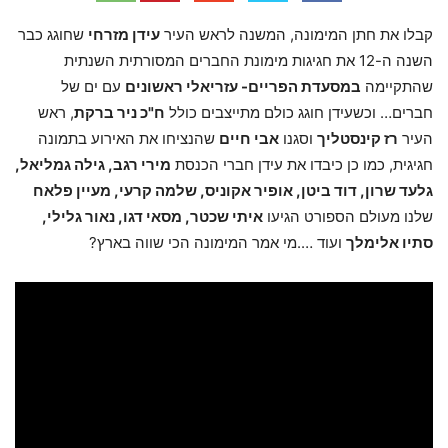
קבלו את חתן המימונה, המשנה לראש העיר
עידן מזרחי
שחוגג כבר
השנה ה-12 את חגיגות מימונת החברים המסורתית השנתית
שהתקיימה
במסעדת הפריים- עזריאלי ראשונים
עם ים של
חברים… וכשעידן חוגג כולם מתייצבים כולל
ח"כ ניר ברקת
, ראש
העיר
רז קינסטליך
וסגנו
אבי חיים
שהנציחו את האירוע בתמונה
חגיגית, כמו כן כיבדו את עידן חברי הכנסת
מירי רגב, גילה גמליאל,
גלעד שרון, דוד ביטן, אופיר אקוניס, שלמה קרעי, מעיין פלאח
שלנו מעולם הספורט הגיעו
איתי שכטר, מסאי דגו, נאור גלילי,
סתיו אלימלך
ועוד ….מי אמר המימונה הכי שווה בארץ?