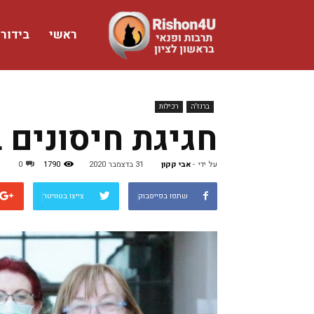
ראשי
בידור
www.rishon4u.co.il
ברנז'ה
רכילות
חגיגת חיסונים 
על ידי
-
אבי קקון
31 בדצמבר 2020
1790
0
שתפו בפייסבוק
צייצו בטוויטר