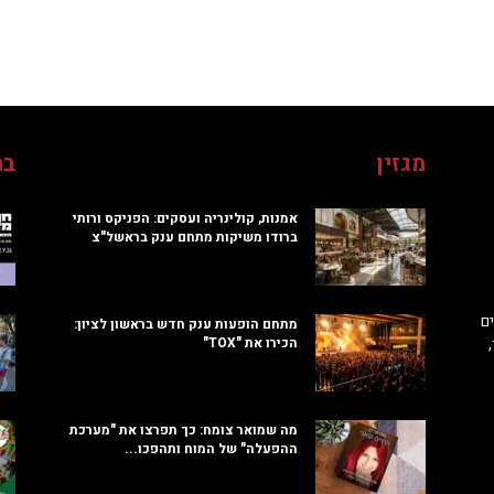
מגזין
בח
אמנות, קולינריה ועסקים: הפניקס ורותי
ברודו משיקות מתחם ענק בראשל"צ
ם
מתחם הופעות ענק חדש בראשון לציון:
הכירו את "TOX"
מה שמואר צומח: כך תפרצו את "מערכת
ההפעלה" של המוח ותהפכו...