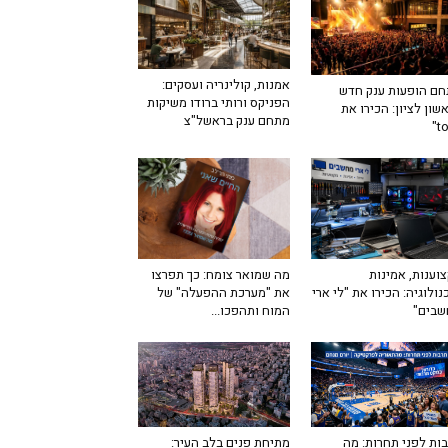
אמנות, קולינריה ועסקים:
ם הופעות ענק חדש
הפניקס ורותי ברודו משיקות
שון לציון: הכירו את
מתחם ענק בראשל"צ
מה שמואר צומח: כך תפרצו
וענות, אמינות
את "מערכת ההפעלה" של
נולוגיה: הכירו את "לי ארי
המוח ותהפכו...
שבים"
ות לפני תחרות: מה
מתיחת פנים בלב העיר: