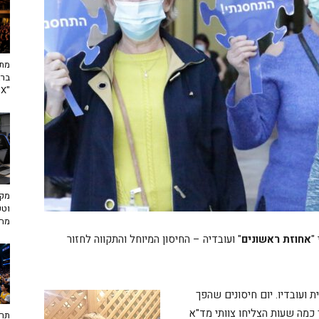
מתח
ברא
"toX"
מקצ
וטכ
מח
"
אחוזת ראשונים
" ועובדיה – החיסון המיוחל והתקווה לחזור
רי הבית ועובדיו. יום חיסונים שהפך
מה שעות הצליחו צוותי מד"א
תרב