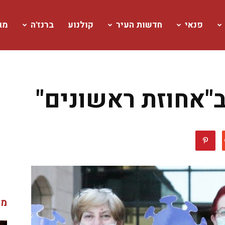
פנאי
חדשות העיר
קולנוע
ברנז'ה
מגז
ב"אחוזת ראשונים"
מג