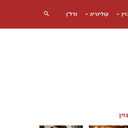
ין
קולינריה
נדל"ן
זין