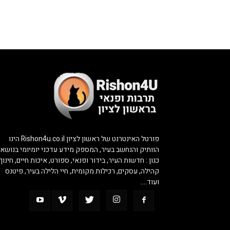
פורטל האינטרנט של ראשון לציון Rishon4u.co.il הינו
הוותיק והנחשב בעיר, המספק מידע עדכני יומיומי בנושאי
כגון : חדשות העיר, בידור ופנאי, ספורט, איכות חיים, חינוך,
קהילה, עסקים, רכילות מקומית, חיי הלילה בעיר, פיטנס
ועוד….