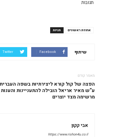
תגובות
אחוזת ראשונים
תגיות
שיתוף
Twitter
Facebook
מאמר קודם
הפצה של קול קורא ליצירתיות בשפה העברית
ע“ש מאיר אריאל הובילה להתעניינות והענות
מרשימה מצד יוצרים
אבי קקון
https://www.rishon4u.co.il