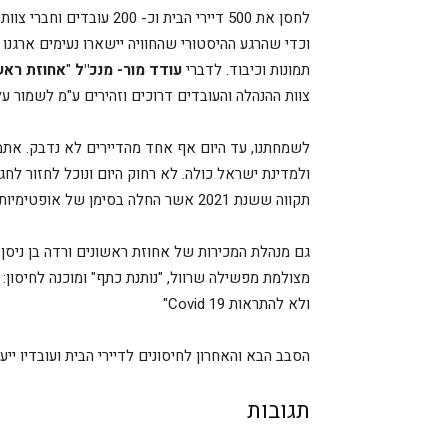
לחסן את 500 דיירי הבית וכ- 200 עובדים וחברי צוות.
וכדי שהרגע ההיסטורי שהחוויה יישארו נעימים ארגנו 
תמונות וכיבוד. לדברי
עודד מור- מנכ"ל
"
אחוזת ראש
צוות ההנהלה והעובדים דרוכים וזהירים ע"מ לשמור ע
לשמחתנו, עד היום אף אחד מהדיירים לא נדבק. אתמול 
ולמדינת ישראל כולה. לא רחוק היום ונוכל לחזור לחגוג
תקווה ששנת 2021 אשר החלה בסימן של אופטימיות – תמשיך ותישאר כזו".
גם מנהלת המכירות של אחוזת ראשונים ורדה בן ניס
מצולמת מפשילה שרוול, "נותנת כתף" ומוכנה לחיסון:
ולא להתראות Covid 19"
הסבב הבא והאחרון לחיסונים לדיירי הבית ועובדיו ייערך ב-
תגובות