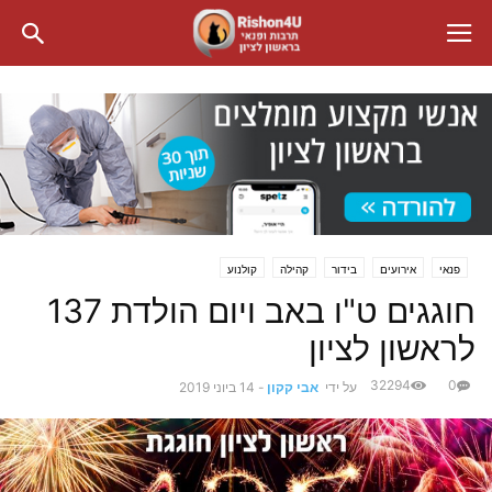
פנאי
אירועים
בידור
קהילה
קולנוע
חוגגים ט"ו באב ויום הולדת 137
לראשון לציון
32294
0
על ידי
אבי קקון
-
14 ביוני 2019