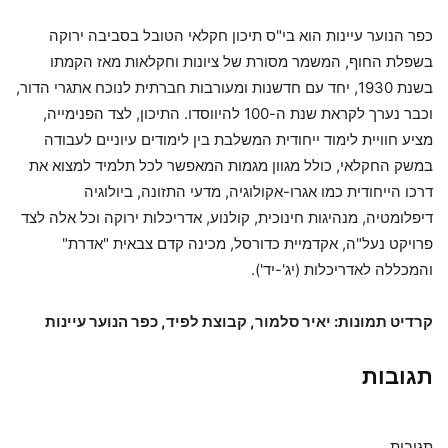
כפר הנוער עיינות הוא בי"ס תיכון חקלאי הטובל בסביבה ירוקה
בשפלת החוף, המשמר מסורת של ציונות וחקלאות מאז הקמתו
בשנת 1930, יחד עם חדשנות ומעורבות חברתית לנוכח אתגרי הדור,
וכבר נערך לקראת שנת ה-100 להיווסדו. התיכון, לצד הפנימייה,
מציע חוויית לימוד ייחודית המשלבת בין לימודים עיוניים לעבודה
במשק החקלאי, כולל מגוון מגמות המאפשר לכל תלמיד למצוא את
דרכו הייחודית כמו אגרו-אקולוגיה, מדעי התזונה, ביולוגיה
דיפלומטיה, מנהיגות חינוכית, קולנוע, אדריכלות ירוקה וכל אלה לצד
פרויקט נעל"ה, אקדמיית כדורסל, מכינה קדם צבאית "אדרת"
והמכללה לאדריכלות (יג'-יד').
קרדיט תמונות: יאיר סלמור, קבוצת לפיד, כפר הנוער עיינות
תגובות
תגובות