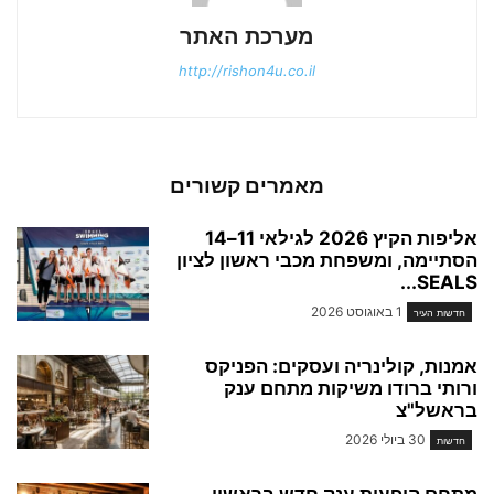
מערכת האתר
http://rishon4u.co.il
מאמרים קשורים
אליפות הקיץ 2026 לגילאי 11–14
הסתיימה, ומשפחת מכבי ראשון לציון
SEALS...
1 באוגוסט 2026
חדשות העיר
אמנות, קולינריה ועסקים: הפניקס
ורותי ברודו משיקות מתחם ענק
בראשל"צ
30 ביולי 2026
חדשות