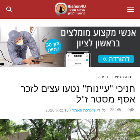
חדשות העיר
חדשות
חניכי "עיינות" נטעו עצים לזכר
אסף מסטר ז"ל
254
0
על ידי
מערכת האתר
-
13 במאי 2026