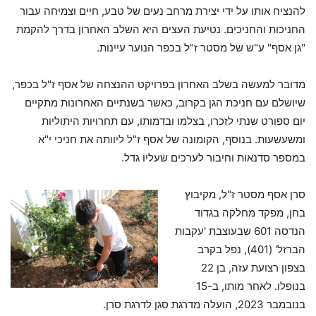
להנציח אותו על ידי יצירת מרחב נעים של טבע, חיים וצמיחה עבור
החניכות והחניכים. נטיעת העצים היא השלב האחרון בדרך להקמת
"גן אסף" ע"ש של מסטר ז"ל בכפר הנוער עיינות.
מדובר למעשה בשלב האחרון בפרויקט ההנצחה של אסף ז"ל בכפר,
שיושלם עם חניכת הגן בקרוב, כאשר בשנתיים האחרונות מתקיים
יום ספורט שנתי לזכרו, בצלמו ובדמותו, עם תחרויות היתוליות
ומשעשעות. בנוסף, הקומונה של אסף ז"ל ליוותה את חניכי י"א
במספר סדנאות וחיבור לערכים שעליו גדל.
סרן אסף מסטר ז"ל, מקיבוץ
בחן, מפקד מחלקה בגדוד
הנדסה 601 שבעוצבת 'עקבות
הברזל' (401), נפל בקרב
בצפון רצועת עזה, בן 22
בנופלו. לאחר מותו, ב-15
בנובמבר 2023, הועלה מדרגת סגן לדרגת סרן.