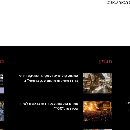
 הבאה שאגיב.
מגזין
בח
אמנות, קולינריה ועסקים: הפניקס ורותי
ברודו משיקות מתחם ענק בראשל"צ
ם
מתחם הופעות ענק חדש בראשון לציון:
הכירו את "TOX"