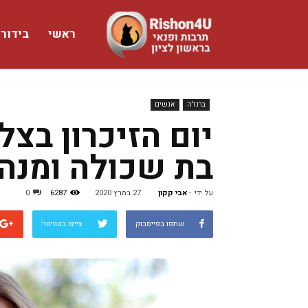
ראשי
בידור
www.rishon4u.co.il
ברנז'ה
אנשים
בת שכולה ומנהל
על ידי
-
אבי קקון
27 במרץ 2020
6287
0
שתפו בפייסבוק
צייצו בטוויטר