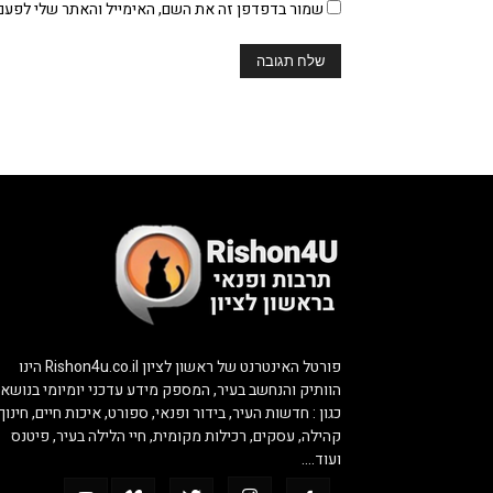
שמור בדפדפן זה את השם, האימייל והאתר שלי לפעם
פורטל האינטרנט של ראשון לציון Rishon4u.co.il הינו
הוותיק והנחשב בעיר, המספק מידע עדכני יומיומי בנושאי
כגון : חדשות העיר, בידור ופנאי, ספורט, איכות חיים, חינוך,
קהילה, עסקים, רכילות מקומית, חיי הלילה בעיר, פיטנס
ועוד….