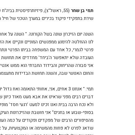
תמי בן שחר
שירת בתפקידי פיקוד בכירים במערך הטכני של חיל האוויר ונפל בעת מ
השנה יום הזיכרון שונה בשל הקורונה. " השנה על אח
לנו ההחלטה להימנע ממפגשים המוניים ונקיים את הזי
פרטי לגמרי, כל אחד עם המשפחה בביתו הפרטי ונתחב
העובדה שלא יתאפשר ה'ביחד' מחדדים את תחושת ה
אני סבורה שהריחוק והבידוד החברתי הוא ממש אנטי
והחום האנושי שבה, והשנה תחושת הבדידות מתעצמת
תמי: " אנחנו 3 אחים, אני, אחותי התאומה ואח גד
דברים רבים מפני שראינו את אבא מעט מאוד כיוון ש
ולא נכח הרבה בבית ואנו זכינו למעט 'רגעי חסד' מופ
בסופי-שבוע או בחגים" אני חושבת שהזיכרונות העיקר
מהסיפורים הרבים של מפקדים ופקודים על כמה הערי
שדאג לפרט לא פחות מהמשימה או המקצועיות, על א