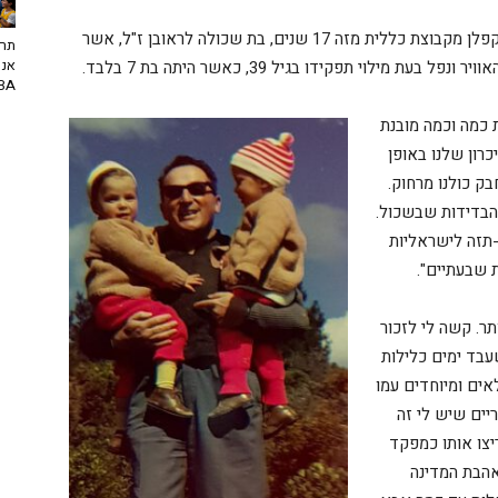
(55, ראשל"צ), פיזיותרפיסטית בביה"ח קפלן מקבוצת כללית מזה 17 שנים, בת שכולה לראובן ז"ל, אשר
תרב
אנח
ילוי תפקידו בגיל 39, כאשר היתה בת 7 בלבד.
NBA? | יו
ת כמה וכמה מובנת
כרון שלנו באופן
ק כולנו מרחוק.
בדידות שבשכול.
-תזה לישראליות
 שבעתיים".
ול יותר. קשה לי לזכור
עבד ימים כלילות
לאים ומיוחדים עמו
יים שיש לי זה
צו אותו כמפקד
הבת המדינה