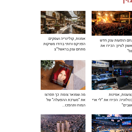
זין
אמנות, קולינריה ועסקים:
ם הופעות ענק חדש
הפניקס ורותי ברודו משיקות
שון לציון: הכירו את
מתחם ענק בראשל"צ
מה שמואר צומח: כך תפרצו
וענות, אמינות
את "מערכת ההפעלה" של
נולוגיה: הכירו את "לי ארי
המוח ותהפכו...
שבים"