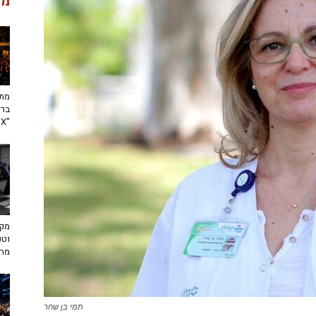
מג
מתח
ברא
"toX"
מקצ
וטכ
מח
תמי בן שחר