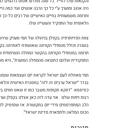
והקנאות שלו לחייל. כל שנה מחדש אנחנו נדהמים ל
היה אהוב ומוערך ע"י כל כך הרבה אנשים ועד כמה היית
ותרומה משמעותית בחיים האישיים של רבים כל-כך וכ
הלאומית של התפקיד והעשייה שלו.
צוות הפזיותרפיה בקפלן בניהולה של תמי מעניק שיר
בשגרה וכולל מטופלי הקורונה שאושפזו לאחרונה בקפל
תרומה במטופלי הקורונה בהקשר המחלה הנשימתית ש
התפקודית שלהם כתוצאה מהמחלה הסוערת", היא מסב
תמי מאחלת לעם ישראל לקראת יום העצמאות שנמשי
בגדר "ישראל ערבים זה לזה" במסגרת האישית והלאומ
כסיסמא. "דווקא תקופות משבר כמו זו שאנו חווים בי
רבות ויפות שלנו . אני עדה לזה כאן אצלנו בקפלן וע
הלב המתפרסמים מידי יום בתקשורת. אז שנפסיק לק
הכוס המלאה ולתפארת מדינת ישראל".