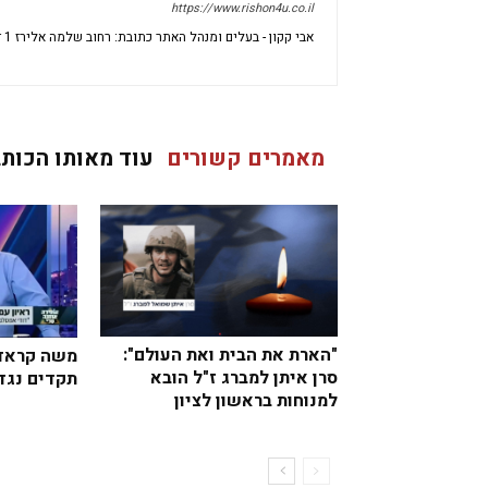
https://www.rishon4u.co.il
אבי קקון - בעלים ומנהל האתר כתובת: רחוב שלמה אלירז 1 דירה 69 ראשון לציון מיקוד: 7533696 ישראל
מאמרים קשורים
עוד מאותו הכותב
"הארת את הבית ואת העולם":
משה קראד
סרן איתן למברג ז"ל הובא
תקדים נגד
למנוחות בראשון לציון