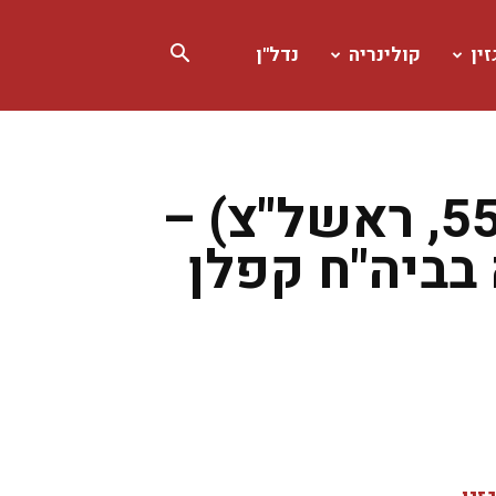
ין
קולינריה
נדל"ן
יום הזיכרון בצל קורונה: תמי בן שחר (55, ראשל"צ) –
בביה"ח קפלן