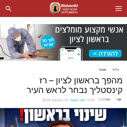
בידור
הצגות
מהפך בראשון לציון – רז
קינסטליך נבחר לראש העיר
2366
0
על ידי
אבי קקון
-
14 בנובמבר 2018