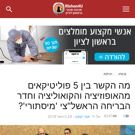
ברנז'ה
רכילות
מה הקשר בין 5 פוליטיקאים
מהאופוזיציה והקואוליציה וחדר
הבריחה הראשל"צי 'מיסתורי'?
4041
0
על ידי
אבי קקון
-
24 בינואר 2019