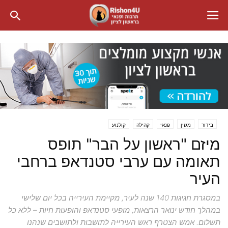
בידור
מגזין
פנאי
קהילה
קולנוע
מיזם "ראשון על הבר" תופס
תאומה עם ערבי סטנדאפ ברחבי
העיר
במסגרת חגיגות 140 שנה לעיר, מקיימת העירייה בכל יום שלישי
במהלך חודש ינואר הרצאות, מופעי סטנדאפ והופעות חיות – ללא כל
תשלום. אמש הצטרף ראש העירייה לתושבות ולתושבים שנהנו