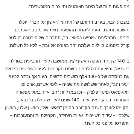
מהופעות חיות של מיטב האומנים והיוצרים המוכשרים".
בשבוע הבא, בערב החותם של אירועי "ראשון על הבר", יוכלו
תושבות ותושבי העיר ליהנות מהופעות חיות של מיטב האומנים,
ביניהן: התבלינים שיופיעו בפאצ'ו בר, החברים של פורטרט בוולטר,
קורל ביסמוט בווליום ועלמה זהר בפורט אליזבת – ללא כל תשלום.
ב-140 שנותיה הפכה ראשון לציון ממושבה לעיר הרביעית בגודלה
בישראל, והיא עתידה להפוך בשנים הקרובות לעיר השלישית בגדולה
עם כניסתם של כ-100 אלף תושבים חדשים. העיר אף זכתה לכינוי
"עיר זהב", לאחר ששלושה מתושביה – לינוי אשרם, ארטיום
דולגופיאט ופיטר פלצ'ק – זכו במדליות זהב וארד באולימפיאדה
האחרונה בטוקיו. אירועי ה-140 שנים לעיר שהחלו בט"ו באב,
יתקיימו לאורך השנה הקרובה בסימן "ראשון שלי, ראשון שלנו, ראשון
שלכם" – עידוד השייכות, גאוות היחידה, הקהילתיות והמעורבות –
ויתפרסו על פני כל השנה.