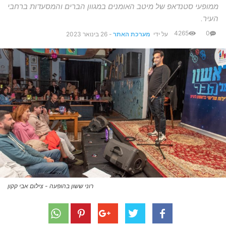
ממופעי סטנדאפ של מיטב האומנים במגוון הברים והמסעדות ברחבי
העיר.
4265
0
על ידי
מערכת האתר
-
26 בינואר 2023
רוני ששון בהופעה - צילום אבי קקון