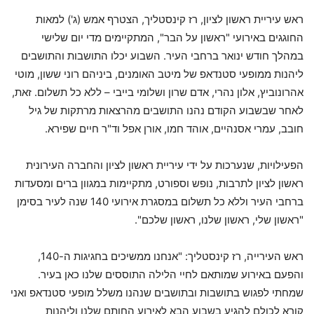
ראש עיריית ראשון לציון, רז קינסטליך, הצטרף אמש (ג') למאות
החוגגים באירועי "ראשון על הבר", המתקיימים מדי יום שלישי
במהלך חודש ינואר ברחבי העיר. השבוע יכלו התושבות והתושבים
ליהנות ממופעי סטנדאפ של מיטב האומנים, ביניהם רוני ששון, מוטי
אהרונוביץ, אלון נהרי, אדם שרון ושלומי בייבי – ללא כל תשלום. זאת,
לאחר שבשבוע הקודם נהנו התושבים מהרצאות מרתקות של גיל
חובב, עמרי אסנהיים, אוהד חמו, אורן אפל וד"ר חיים שפירא.
הפעילויות, שנערכות על ידי עיריית ראשון לציון והחברה העירונית
ראשון לציון לתרבות, נופש וספורט, מתקיימות במגוון ברים ומסעדות
ברחבי העיר וללא כל תשלום במסגרת אירועי 140 שנה לעיר בסימן
"ראשון שלי, ראשון שלנו, ראשון שלכם".
ראש העירייה, רז קינסטליך: "אנחנו ממשיכים בחגיגות ה-140,
והפעם באירוע שמותאם לחיי הלילה התוססים שלנו כאן בעיר.
שמחתי לפגוש בתושבות ובתושבים שנהנו משלל מופעי סטנדאפ ואני
קורא לכולם להגיע בשבוע הבא לאירוע החותם שלנו וליהנות