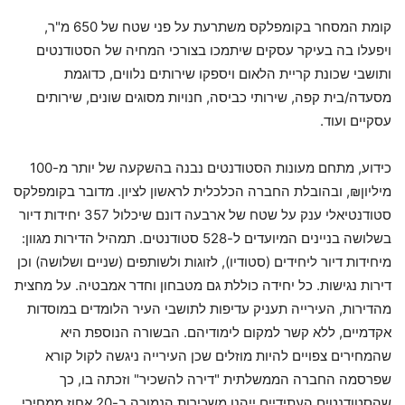
קומת המסחר בקומפלקס משתרעת על פני שטח של 650 מ"ר,
ויפעלו בה בעיקר עסקים שיתמכו בצורכי המחיה של הסטודנטים
ותושבי שכונת קריית הלאום ויספקו שירותים נלווים, כדוגמת
מסעדה/בית קפה, שירותי כביסה, חנויות מסוגים שונים, שירותים
עסקיים ועוד.
כידוע, מתחם מעונות הסטודנטים נבנה בהשקעה של יותר מ-100
מיליון₪, ובהובלת החברה הכלכלית לראשון לציון. מדובר בקומפלקס
סטודנטיאלי ענק על שטח של ארבעה דונם שיכלול 357 יחידות דיור
בשלושה בניינים המיועדים ל-528 סטודנטים. תמהיל הדירות מגוון:
מיחידות דיור ליחידים (סטודיו), לזוגות ולשותפים (שניים ושלושה) וכן
דירות נגישות. כל יחידה כוללת גם מטבחון וחדר אמבטיה. על מחצית
מהדירות, העירייה תעניק עדיפות לתושבי העיר הלומדים במוסדות
אקדמיים, ללא קשר למקום לימודיהם. הבשורה הנוספת היא
שהמחירים צפויים להיות מוזלים שכן העירייה ניגשה לקול קורא
שפרסמה החברה הממשלתית "דירה להשכיר" וזכתה בו, כך
שהסטודנטים העתידיים ייהנו משכירות הנמוכה ב-20 אחוז ממחירי