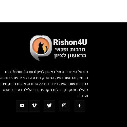
פורטל האינטרנט של ראשון לציון Rishon4u.co.il הינו
הוותיק והנחשב בעיר, המספק מידע עדכני יומיומי בנושאי
כגון : חדשות העיר, בידור ופנאי, ספורט, איכות חיים, חינוך,
קהילה, עסקים, רכילות מקומית, חיי הלילה בעיר, פיטנס
ועוד….