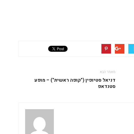
מאמר הבא
דניאל סטיופין ("קופה ראשית") – מופע
סטנדאפ