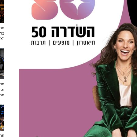
מתח
ברא
"toX"
מקצ
וטכ
מח
תרב