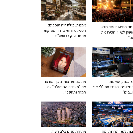
אמנות, קולינריה ועסקים:
ם הופעות ענק חדש
הפניקס ורותי ברודו משיקות
שון לציון: הכירו את
מתחם ענק בראשל"צ
מה שמואר צומח: כך תפרצו
וענות, אמינות
את "מערכת ההפעלה" של
נולוגיה: הכירו את "לי ארי
המוח ותהפכו...
שבים"
ות לפני תחרות: מה
מתיחת פנים בלב העיר: