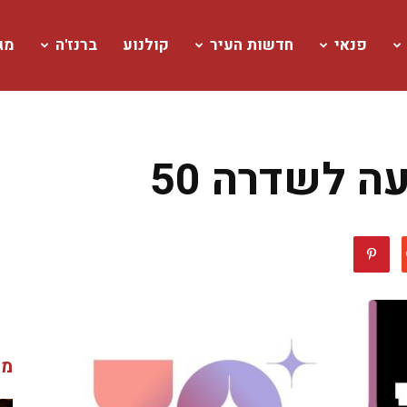
פנאי
חדשות העיר
קולנוע
ברנז'ה
מגז
ה לשדרה 50
מג