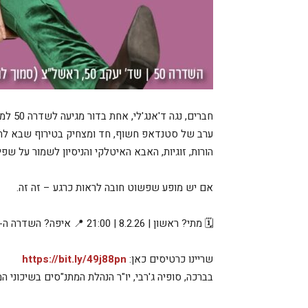
חברים, נגה ד'אנג'לי, אחת בדור מגיעה לשדרה 50 למופע שיצליח לשחרר כל אחד. אל תפספסו!
ערב של סטנדאפ חשוף, חד ומצחיק בטירוף שבא להרי
הורות, זוגיות, האבא האיטלקי והניסיון לשמור על שפי
אם יש מופע שפשוט חובה לראות כרגע – זה זה.
🗓 מתי? ראשון | 8.2.26 | 21:00 📍 איפה? השדרה ה-50, ראשון לציון
שריינו כרטיסים כאן:
https://bit.ly/49j88pn
בברכה, סופיה ג'רבי, יו"ר הנהלת המתנ"סים בשיכוני המ