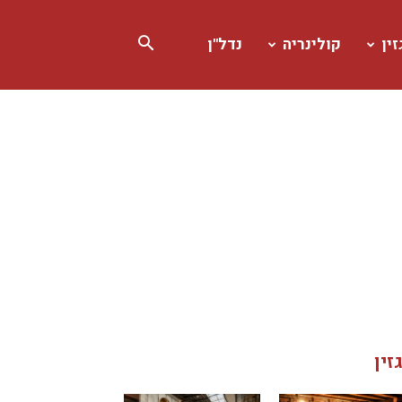
ין
קולינריה
נדל"ן
זין