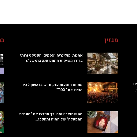
מגזין
בח
אמנות, קולינריה ועסקים: הפניקס ורותי
ברודו משיקות מתחם ענק בראשל"צ
ם
מתחם הופעות ענק חדש בראשון לציון:
הכירו את "TOX"
מה שמואר צומח: כך תפרצו את "מערכת
ההפעלה" של המוח ותהפכו...