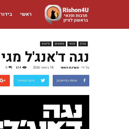
ראשי
בידור
www.rishon4u.co.il
מגזין
פנאי
מופעים
פיטנס
נגה ד'אנג'ל מגיע
על ידי
-
מערכת האתר
18 בינואר 2026
614
0
שתפו בפייסבוק
צייצו בטוויטר