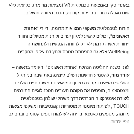
באתרי סקי באמצעות טכנולוגית VR (מציאות מדומה). כל זאת ללא
שום מגבלה וצורך בבדיקות קורונה, הכנת מזוודה ותשלום.
הודות לטכנולוגית משקפי המציאות מדומה, דיירי
"אחוזת
ראשונים",
יכולים להגיע למגוון יעדים וליהנות מטיולים וחוויה
ייחודית אשר תורמת לא רק לרווחה הנפשית ולתחושת ה –
WellBeing אלא גם להפחתת סטרס ולחץ דם על פי מחקרים.
לפני כשנה החליטה הנהלת "אחוזת ראשונים" והעומד בראשה –
עודד מור,
להטמיע חדשנות ועולם גיימינג בעת שבה בני הגיל
השלישי נמצאים בקבוצה סיכון והמפגשים המשפחתיים הולכים
ומצטמצמים, תופסים את מקומם העזרים הטכנולוגיים התורמים
ליצירת אינטרקציה חברתית דרך משחקי שולחן בטכנולוגיית
TOUCH , לפיתוח מיומנויות מוטוריות וקוגנטיביות ומשקפי מציאות
מדומה, מספקים כאמצעי בריחה לעולמות ונופים קסומים ובהם גם
נופי ילדות.