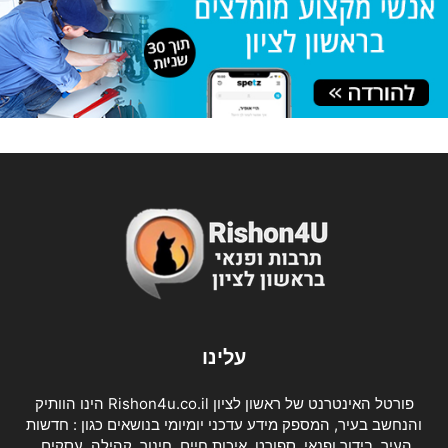
עלינו
פורטל האינטרנט של ראשון לציון Rishon4u.co.il הינו הוותיק
והנחשב בעיר, המספק מידע עדכני יומיומי בנושאים כגון : חדשות
העיר, בידור ופנאי, ספורט, איכות חיים, חינוך, קהילה, עסקים,