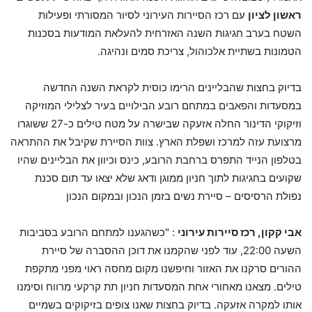
ראשון לציון
עם רכז הסיירות העירוני לסיור המסורתי ופעילות
השטח בערב חגיגות השנה האזרחית להעלאת המודעות בסכנות
הטמונות בשתיית אלכוהול, צריכת סמים ונהיגה.
בדיוק בחצות שהבליינים הרימו כוסית לקראת השנה החדשה
במסעדות והפאבים במתחם רובע הבילויים בעיר לצלילי המוזיקה
וזיקוקי הדינור החלה אזעקה שבישרה על מטח טילים כ-27 ששוגרו
מרצועת עזה למרכז ושפלת הארץ. צוות הסיירת שקיבל את ההתראה
בטלפון הנייד התפרס ברחבת הרובע, כינס וכיוון את הבליינים שהיו
שקועים בחגיגות לתוך חניון ממוגן ודאג שלא יצאו עד תום סכנת
נפולת הרסיסים – סיירת נשים בזמן הנכון ובמקום הנכון
אבי קקון, רכז סיירות עירוני
: "כשהגענו למתחם הרובע בסביבות
השעה 22:00, עוד לפני שהקמנו את דוכן ההסברה של סיירת
ההורים סרקנו את האזור וחיפשנו מקום מחסה ראוי מפני מתקפת
טילים. מצאנו מאחורי אחת המסעדות חניון תת קרקעי מרווח וסימנו
אותו למקרה אזעקה. בדיוק בחצות שאנו צופים בזיקוקים בשמיים