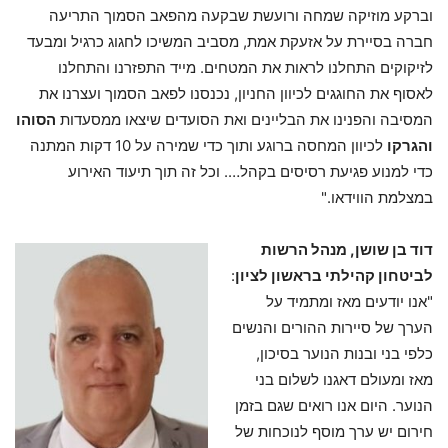
וברקע מוזיקה שמחה ורועשת שבקעה מהפאב הסמוך התריעה
חברה בסיירת על אזעקת אמת, מסביב המשיכו לחגוג כרגיל ומבעד
לזיקוקים התחלנו לראות את המטחים. מייד התפזרנו והתחלנו
לאסוף את החוגגים לכיוון החניון, נכנסנו לפאב הסמוך ועצרנו את
המסיבה והפנינו את הבליינים ואת הסועדים שיצאו ממסעדות
הסוהו
והגרקו
לכיוון המחסה ברוגע ותוך כדי שמירה על 10 דקות המתנה
כדי למנוע פגיעת רסיסים בקהל…. וכל זה תוך תיעוד האירוע
במצלמת הווידאו."
דוד בן שושן, מנהל הרשות
לביטחון קהילתי בראשון לציון
:
"אנו יודעים מאז ומתמיד על
הערך של סיירות ההורים והנשים
כלפי בני ובנות הנוער בסיכון,
מאז ומעולם דאגנו לשלום בני
הנוער. היום אנו רואים שגם בזמן
חירום יש ערך מוסף לנוכחות של