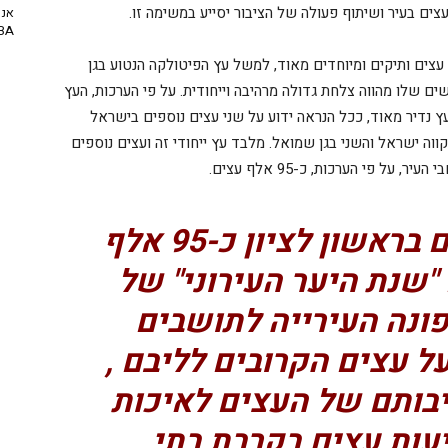
עצים בעיר ושיתוף פעולה של הציבור יסייע במשימה זו.
אנח
NBA? | יו
עצים ותיקים ומיוחדים מאוד, למשל עץ הפיטולקה הנטוע בגן
שים שלו מהווה צלחת גדולה מרהיבה וייחודית. על פי הערכות, העץ
 מדובר בעץ נדיר מאוד, ככל הנראה ידוע על שני עצים נוספים בישראל
ווה ישראל והשני בגן שמואל. מלבד עץ ייחודי זה ועצים נוספים
ל פי הערכות, כ-95 אלף עצים.
על פי הערכה, נטועים בראשון לציון כ-95 אלף
"שנת היער העירוני" של
ונה העירייה לתושבים
 עצים הקרובים לליבם ,
בותם של העצים לאיכות
יעות עצים בקרבת בתי