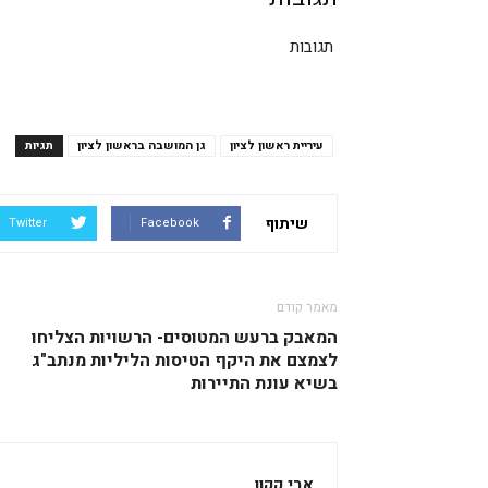
תגובות
עיריית ראשון לציון
גן המושבה בראשון לציון
תגיות
שיתוף
Twitter
Facebook
מאמר קודם
המאבק ברעש המטוסים- הרשויות הצליחו
לצמצם את היקף הטיסות הליליות מנתב"ג
בשיא עונת התיירות
אבי קקון