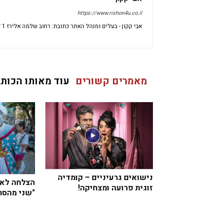
https://www.rishon4u.co.il
אבי קקון - בעלים ומנהל האתר כתובת: רחוב שלמה אלירז 1 דירה 69 ראשון לציון מיקוד: 7533696 ישראל
מאמרים קשורים
עוד מאותו הכותב
נישואים גרעיניים – קומדיה
הצלחה לאי
זוגית פרועה ומצחיקה!
"שני מהסר