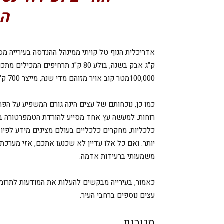
המ
ק"ג אבק בשנה, בולע 80 ק"ג תרחיפי
100,000מטר קוב אויר מזוהם מדי שנה, מייצר 700 ק"ג חמצן וקולט 20 טון פחמן דו חמצני. וכל זה כאמור רק מעץ אחד.
כמו כן, נוכחותם של עצים הינה גורם המשפיע על הפח
כלכליות, מחקרים כלכליים בעולם מציגים מידע לפיו 
יותר. ואם כל אלו עדיין לא שכנעו אתכם, אזי מערכת
משמעותי ברעידות אדמה.
כאמור, בעירייה מבקשים להעלות את המודעות לתרומה
עצים נוספים ברחבי העיר.
תגובות