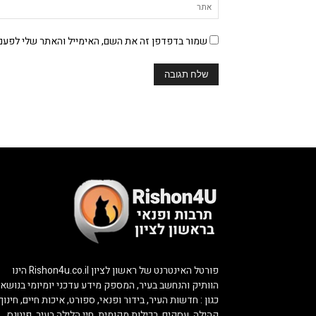
שמור בדפדפן זה את השם, האימייל והאתר שלי לפעם
פורטל האינטרנט של ראשון לציון Rishon4u.co.il הינו
הוותיק והנחשב בעיר, המספק מידע עדכני יומיומי בנושאי
כגון : חדשות העיר, בידור ופנאי, ספורט, איכות חיים, חינוך,
קהילה, עסקים, רכילות מקומית, חיי הלילה בעיר, פיטנס