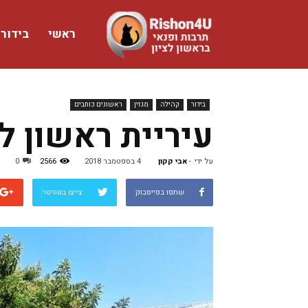
ראשי
בידור
www.rishon4u.co.il
בידור
קהילה
מגזין
ראשונים כותבים
עיריית ראשון ל
על ידי
-
אבי קקון
4 בספטמבר 2018
2566
0
שתפו בפייסבוק
צייצו בטוויטר