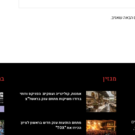
 הבאה שאגיב.
מגזין
בח
אמנות, קולינריה ועסקים: הפניקס ורותי
ברודו משיקות מתחם ענק בראשל"צ
ם
מתחם הופעות ענק חדש בראשון לציון:
הכירו את "TOX"