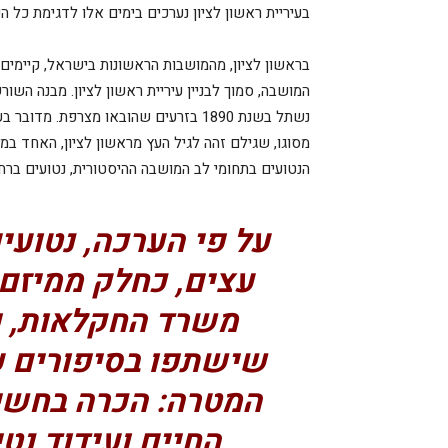
בעיריית ראשון לציון נערכים בימים אלו לדגימת כל ה
בראשון לציון, מהמושבות הראשונות בישראל, קיימים 
המושבה, סמוך לבניין עיריית ראשון לציון. מבנה השור
נשתל בשנת 1890 בזרעים שהובאו מצרפת.
מסוגו, שגילם זהה לגיל העץ מראשון לציון, האחד במק
הנטועים בתחומי לב המושבה ההיסטורית, נטועים ברחבי העיר, ע
עצים, כחלק ממיזם 
משרד החקלאות, פ
שישתפו בסיפורים על
המטרה: הכרה בחשי
החיים ועידוד נט