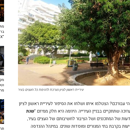
מתח
ברא
"toX"
מקצ
וטכ
מח
עיריית ראשון לציון נערכת לדגימת כל העצים בעיר
עבורכם? הצטלמו איתו ושלחו את הסיפור לעיריית ראשון לציון
רוכה שתתקיים בבניין העירייה. היוזמה היא חלק ממיזם "
שנת
ות של המתכננים ושל הציבור לחשיבותם של העצים בעיר,
עות בקרבת בתי המגורים ומוסדות שונים. במינהל ההנדסה
תרב