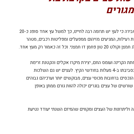
גורים
אדריכלית הנוף טל קויתי ממינהל ההנדסה בעירייה מסבירה כי לעץ יש תרומה רבה לחיינו, כך למשל עץ אחד סופג כ-20
ם המכילים מתכות רעילות, המגיעים מזיהום ממפעלים ומפליטות רכבים, מטהר
תת הקרינה ועומס החם, יצירת מיקרו אקלים והקטנת זרימת
רוחות. למעשה עץ אחד מסייע להורדת הטמפרטורה בסביבתו ב-4 מעלות בחודשי הקיץ. לעצים יש גם השלכות
הנכסים ברחובות מכוסי עצים, מבוקשים יותר וערכיהם גבוהים
 שורשים של עצים בוגרים יכולה להוות גורם ממתן באופן
 וליתרונות של העצים ומקווים שהמיזם השנתי יעודד נטיעת