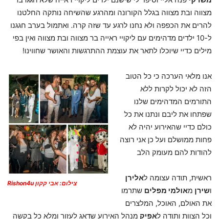
מצווה ובת מצווה בגלל הקורונה ומהרגע שהשיחה נותקה החלטנו
להרים את הכפפה ולא נחנו לרגע עד שזה קרה. ואתמול בערב חגגנו
ל-10 ילדים מדהימים עם ליקויי ראייה בר מצווה ובת מצווה ואין בפי
מילים כדיי שיוכלו לתאר את עוצמת ההתרגשות והאושר שחווינו!
אנו מלאי הערכה כי כל הטוב
הזה לא יכול לקרות ללא
התורמים המדהימים שלנו
שפתחו את ליבם ונתנו את כל
כולם כדיי שהאירוע יהיה לא
פחות ממושלם ועל כן אני רוצה
להודות להם מעומק הלב
ראשית, תודה עצומה ל
אלירן
צילום: אבי קקון Rishon4u
ו
שירן
מ
אולמי מפלים
שתרמו
את האולם, האוכל, המלצרים
וכל הצוות ותודה ל
אפיק
מנהל האירוע שדאג לעזור ומלא כל בקשה