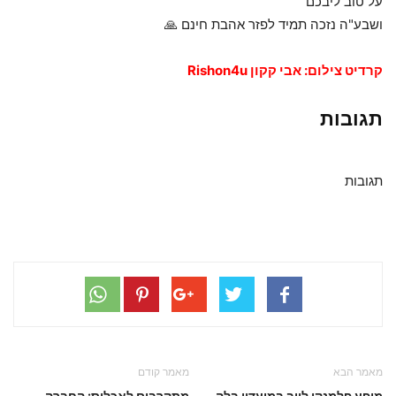
על טוב ליבכם
ושבע"ה נזכה תמיד לפזר אהבת חינם 🙏
קרדיט צילום: אבי קקון Rishon4u
תגובות
תגובות
מאמר הבא
מאמר קודם
מופע פלמנקו לייב במועדון בלה
מתקרבים לאכלוס: החברה