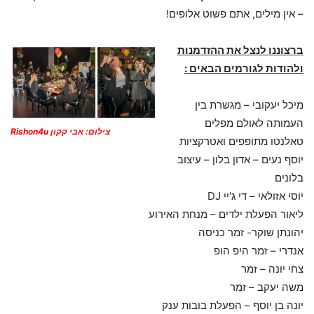
– אין מילים, אתם פשוט אלופים!
ברצוננו לנצל את ההזדמנות
ולהודות לגורמים הבאים :
מיכל יעקובי – מגשרת בין
העמותה לאולם מפלים
צילום: אבי קקון Rishon4u
טאלנטו מתופפים ואטרקציות
יוסף נעים – אדון בלון – עיצוב
בלונים
יוסי אזולאי – די ג'יי DJ
ליאור הפעלת ילדים – מנחת האירוע
יהונתן שוקר- זמר כניסה
אנדרי – זמר היפ הופ
צחי יונה – זמר
משה יעקב – זמר
יונה בן יוסף – הפעלת בובות ענק