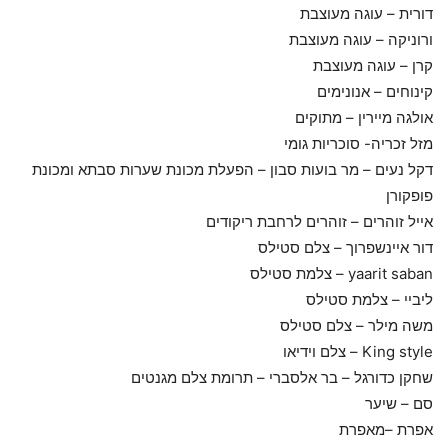
דורית – עוגה מעוצבת
ורוניקה – עוגה מעוצבת
קרן – עוגה מעוצבת
קינוחים – אנונימים
אולגה מיירין – מתוקים
מזל זכריה- סוכריות גומי
דקל נעים – מר בועות סבון – הפעלת מכונת שערות סבתא ומכונת
פופקורן
אייל זוהרים – זוהרים לרחבת ריקודים
דור איינשפרוך – צלם סטילס
yaarit saban – צלמת סטילס
ליביי – צלמת סטילס
משה מילר – צלם סטילס
King style – צלם וידיאו
שחקן כדורגל – בר אלסברי – תרומת צלם מגנטים
סם – שיער
אפרת –מאפרת