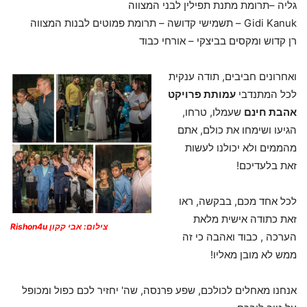
גליה –תרומת מתנת תפילין לבני המצווה
Gidi Kanuk – תשמישי קדושה – תרומת פמוטים לבנות המצווה
רן קדוש ומקסים בביצקי – אורחי כבוד
ואחרונים חביבים, תודה ענקית
לכל המתנדבי
עמותת פרויקט
אהבת חינם
שעמלו, טרחו,
הגיעו ושימחו את כולם, אתם
מהממים ולא יכולנו לעשות
זאת בלעדיכם!
לכל אחד מכם, בבקשה, ראו
זאת כתודה אישית מלאת
צילום: אבי קקון Rishon4u
הערכה , כבוד ואהבה כי זה
ממש לא מובן מאליו!
אנחנו מאחלים לכולכם, שפע פרנסה, שה' יחזיר לכם כפול ומכופל