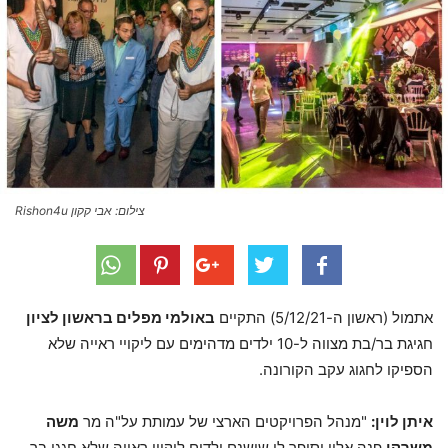
צילום: אבי קקון Rishon4u
אתמול (ראשון ה-5/12/21) התקיים
באולמי מפלים בראשון לציון
חגיגת בר/בת מצווה ל-10 ילדים מדהימים עם ליקויי ראייה שלא
הספיקו לחגוג עקב הקורונה.
איתן לוין:
"מנהל הפרויקטים הארצי של עמותת על"ה מר
משה
משרקי
פנה אליי וסיפר לי שישנם ילדים ליקויי ראייה שלא חגגו בר