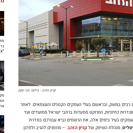
מג
מתח
ברא
"toX"
קניון הזהב - צילום: אבי קקון
מקצ
וטכ
ם רבים במשק, ובראשם בעלי העסקים הקטנים והעצמאים. לאחר
מח
גדרות כחיוניות, התרוקנו מסעדות ברחבי ישראל מסועדים ועד
עסקים בעיר בימים אלה, את הרשמים נביא עבורכם בסדרת
טליס
, מנהלת השיווק של
קניון הזהב
. – מוזמנים להגיב ולפרגן.