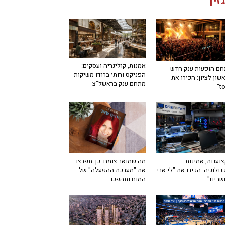
זין
אמנות, קולינריה ועסקים:
ם הופעות ענק חדש
הפניקס ורותי ברודו משיקות
שון לציון: הכירו את
מתחם ענק בראשל"צ
מה שמואר צומח: כך תפרצו
וענות, אמינות
את "מערכת ההפעלה" של
נולוגיה: הכירו את "לי ארי
המוח ותהפכו...
שבים"