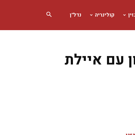
ין
קולינריה
נדל"ן
ן עם איילת