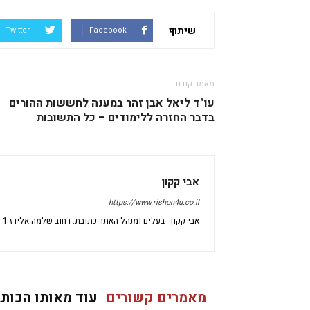
שיתוף
Twitter
Facebook
מאמר קודם
עו"ד ליאל אבן זהר במענה לחששות ההורים
בדבר החזרה ללימודים – כל התשובות
אבי קקון
https://www.rishon4u.co.il
אבי קקון - בעלים ומנהל האתר כתובת: רחוב שלמה אלירז 1 דירה 69 ראשון לציון מיקוד: 7533696 ישראל
מאמרים קשורים
עוד מאותו הכותב