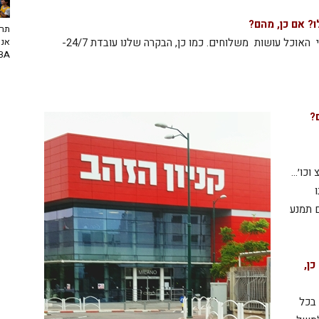
? אם כן, מהם?
תרב
אנח
כן, הסופר פארם עובד כרגיל, חלק ממסעדות במתחמי האוכל עושות משלוחים. כמו כן, הבקרה שלנו עובדת 24/7-
NBA? | יו
?
 וכו׳…
ם תמנע
ן,
 בכל