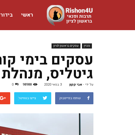
ראשי
בידור
www.rishon4u.co.il
מגזין
עסקים בראשון לציון
עסקים בימי קורו
גיטליס, מנהלת 
על ידי
-
אבי קקון
3 במאי 2020
98988
0
שתפו בפייסבוק
צייצו בטוויטר