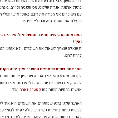
דרך בהמשך אבל רוב העזרה תלויה בעיריות ובמדינה 
ביטול ארנונה, אגרות שילוט, מס הכנסה וכיו"ב….אנחנ
עם השוכרים אני מכירה את רובם באופן אישי וכולי ת
שנצלח את האתגר הזה והם לא ייפגעו.
האם אתם מרגישים תמיכה ממשלתית/ עירונית ב
ואיך?
זו שאלה שצריך לשאול את השוכרים ולא אותנו, הנהלת
להיות להם.
מתי אתם צופים שיסתיים המשבר ואיך יהיה הקניון 
לקראת אמצע מאי אני מאמינה שהקניון ייפתח תחת א
להחזיק את השוכרים יותר מזה בלי פרנסה. אני בטוחה 
אנשים בחנויות הומות כמו
קסטרו
,
זארה
ועוד….
האתגר שלנו ברגע שפותחים את השערים הוא איך לשמ
לעשות קניות בחו״ל זו נקודה שיכולה לעזור לבעלי ע
לאנשים פחות הכנסה פנויה והם יעדיפו למדוד ולראות