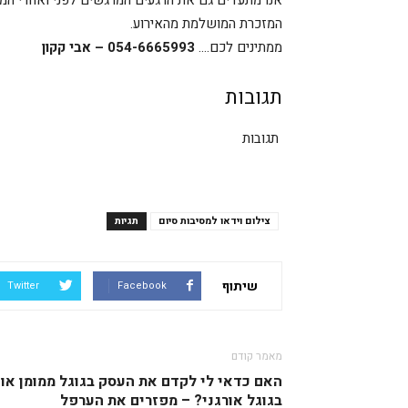
אנו מתעדים גם את הרגעים המרגשים לפני ואחרי המופע
המזכרת המושלמת מהאירוע.
ממתינים לכם….
054-6665993 – אבי קקון
תגובות
תגובות
צילום וידאו למסיבות סיום
תגיות
שיתוף
Twitter
Facebook
מאמר קודם
האם כדאי לי לקדם את העסק בגוגל ממומן או
בגוגל אורגני? – מפזרים את הערפל