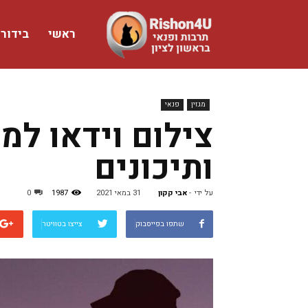
ראשי
בידור
www.rishon4u.co.il
מגזין
פנאי
צילום וידאו למס
ותיכונים
על ידי
-
אבי קקון
31 במאי 2021
1987
0
שתפו בפייסבוק
צייצו בטוויטר