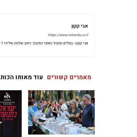
אבי קקון
https://www.rishon4u.co.il
אבי קקון - בעלים ומנהל האתר כתובת: רחוב שלמה אלירז 1 דירה 69 ראשון לציון מיקוד: 7533696 ישראל
מאמרים קשורים
עוד מאותו הכותב