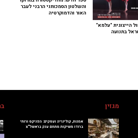
ספר חדש: מהדיקטטורה במרוקו
והשלטון הסמכותני הרבני לעבר
האור והדמוקרטיה
ל הייצוגית "עלמא"
ראל בתנועה
מגזין
בח
אמנות, קולינריה ועסקים: הפניקס ורותי
ברודו משיקות מתחם ענק בראשל"צ