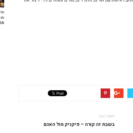
, ראיונות עם הורים, תלמידים, מורים ומנהלים כדי ליצור את
תרב
אנח
NBA? | יו
מאמר הבא
בשבת זה קורה – פיקניק מול האגם