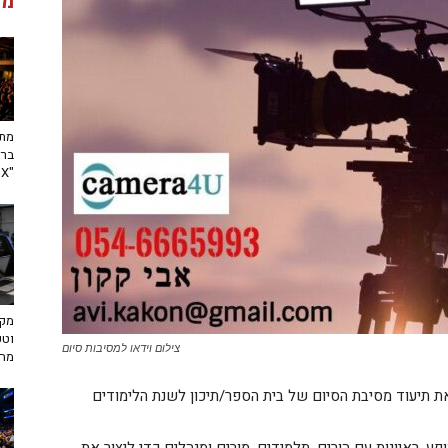
מג
מתח
ברא
"toX"
מקצ
וטכ
צילום וידאו למסיבות סיום
מח
 את תיעוד מסיבת הסיום של בית הספר/תיכון לשנת הלימודים