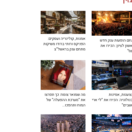
זין
אמנות, קולינריה ועסקים:
ם הופעות ענק חדש
הפניקס ורותי ברודו משיקות
שון לציון: הכירו את
מתחם ענק בראשל"צ
מה שמואר צומח: כך תפרצו
וענות, אמינות
את "מערכת ההפעלה" של
נולוגיה: הכירו את "לי ארי
המוח ותהפכו...
שבים"