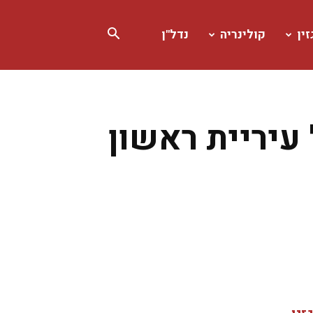
ין
קולינריה
נדל"ן
עיריית ראשון