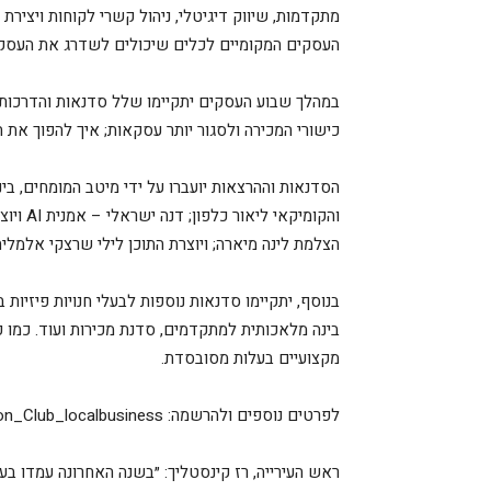
מתקדמות, שיווק דיגיטלי, ניהול קשרי לקוחות ויציר
העסקים המקומיים לכלים שיכולים לשדרג את העסק ש
כישורי המכירה ולסגור יותר עסקאות; איך להפוך את ה
הסדנאות וההרצאות יועברו על ידי מיטב המומחים, בי
והקומיק
הצלמת לינה מיארה; ויוצרת התוכן לילי שרצקי אלמלי
בנוסף, יתקיימו סדנאות נוספות לבעלי חנויות פיזיות
בינה מלאכותית למתקדמים, סדנת מכירות ועוד. כמו כ
מקצועיים בעלות מסובסדת.
לפרטים נוספים ולהרשמה: https://www.coing.co/RishonLeZion_Club_localbusiness
ראש העירייה, רז קינסטליך: ״בשנה האחרונה עמדו ב