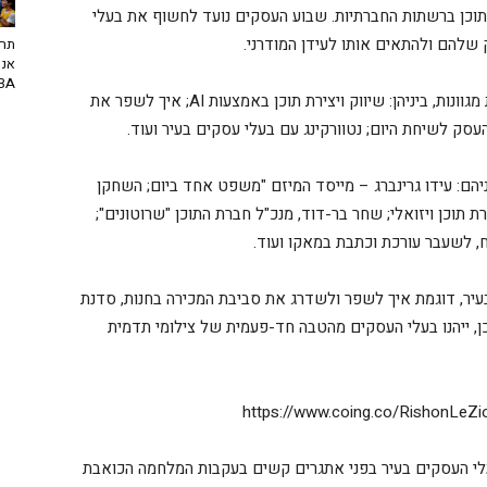
ת תוכן ברשתות החברתיות. שבוע העסקים נועד לחשוף את בעלי
להם ולהתאים אותו לעידן המודרני.
תרב
אנח
NBA? | יו
במהלך שבוע העסקים יתקיימו שלל סדנאות והדרכות מגוונות, ביניהן: שיווק ויצירת תוכן באמצעות AI; איך לשפר את
עסק לשיחת היום; נטוורקינג עם בעלי עסקים בעיר ועוד.
ניהם: עידו גרינברג – מייסד המיזם "משפט אחד ביום; השחקן
אי ליאור כלפון; דנה ישראלי – אמנית AI ויוצרת תוכן ויזואלי; שחר בר-דוד, מנכ"ל חברת התוכן "שרוטונים";
ח, לשעבר עורכת וכתבת במאקו ועוד.
 בעיר, דוגמת איך לשפר ולשדרג את סביבת המכירה בחנות, סדנת
ן, ייהנו בעלי העסקים מהטבה חד-פעמית של צילומי תדמית
עלי העסקים בעיר בפני אתגרים קשים בעקבות המלחמה הכואבת