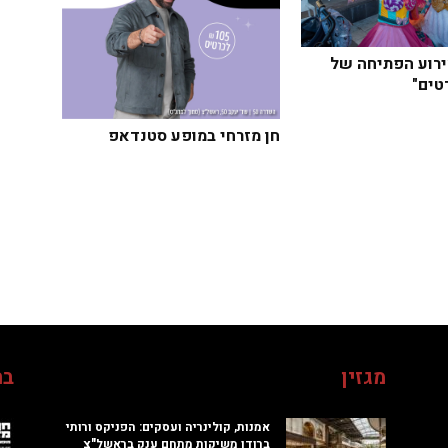
רוע הפתיחה של
טים"
חן מזרחי במופע סטנדאפ
מגזין
בח
אמנות, קולינריה ועסקים: הפניקס ורותי
ברודו משיקות מתחם ענק בראשל"צ