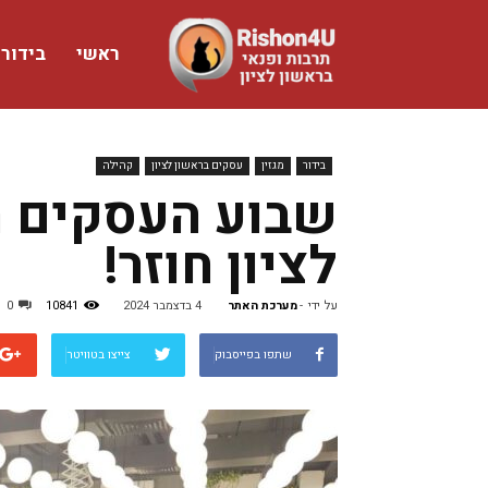
ראשי
בידור
www.rishon4u.co.il
בידור
מגזין
עסקים בראשון לציון
קהילה
שבוע העסקים הק
לציון חוזר!
על ידי
-
מערכת האתר
4 בדצמבר 2024
10841
0
שתפו בפייסבוק
צייצו בטוויטר