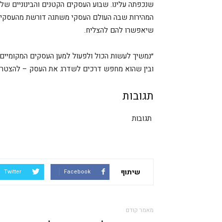
שנכפתה עלינו. שבוע העסקים הקטנים והבינוניים שלנ
המהירות שבה העולם העסקי משתנה דורשת מהעסקים 
שיאפשרו להם להצליח.
״נמשיך לעשות הכול ולפעול למען העסקים המקומיים 
ובין שהוא מחפש דרכים לשדרג את העסק – להצטרף א
תגובות
תגובות
שיתוף
Twitter
Facebook
מאמר קודם