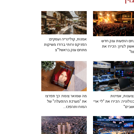
זין
אמנות, קולינריה ועסקים:
ם הופעות ענק חדש
הפניקס ורותי ברודו משיקות
שון לציון: הכירו את
מתחם ענק בראשל"צ
מה שמואר צומח: כך תפרצו
וענות, אמינות
את "מערכת ההפעלה" של
נולוגיה: הכירו את "לי ארי
המוח ותהפכו...
שבים"