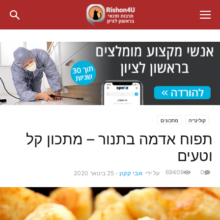
קולינריה
מתכונים
תפוח אדמה בתנור – מתכון קל
וטעים
69409
0
על ידי
אבי קקון
-
25 בינואר 2020