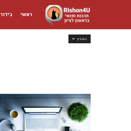
ראשי
בידור
www.rishon4u.co.il
האחרון