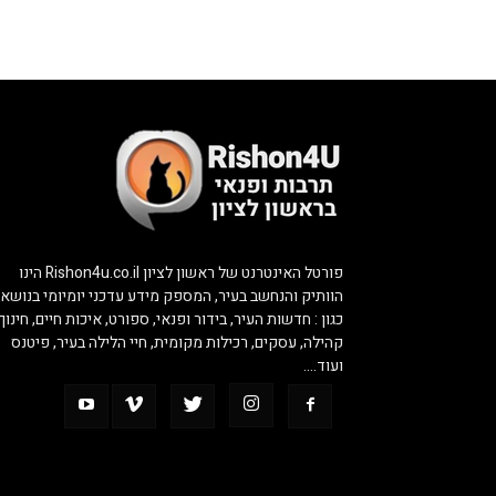
פורטל האינטרנט של ראשון לציון Rishon4u.co.il הינו
הוותיק והנחשב בעיר, המספק מידע עדכני יומיומי בנושאי
כגון : חדשות העיר, בידור ופנאי, ספורט, איכות חיים, חינוך,
קהילה, עסקים, רכילות מקומית, חיי הלילה בעיר, פיטנס
ועוד….