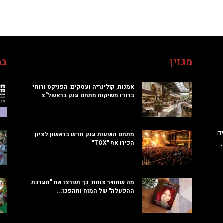
מגזין
בח
אמנות, קולינריה ועסקים: הפניקס ורותי
ברודו משיקות מתחם ענק בראשל"צ
ם
מתחם הופעות ענק חדש בראשון לציון:
הכירו את "TOX"
מה שמואר צומח: כך תפרצו את "מערכת
ההפעלה" של המוח ותהפכו...