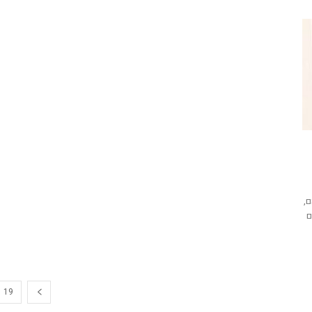
ם,
ם
19