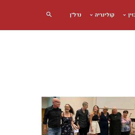
ין
קולינריה
נדל"ן