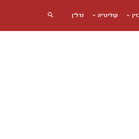
ין
קולינריה
נדל"ן