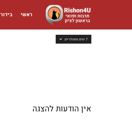
ראשי
בידור
www.rishon4u.co.il
7 ימים פופולריים
אין הודעות להצגה