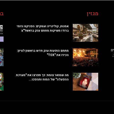
מגזין
בח
אמנות, קולינריה ועסקים: הפניקס ורותי
ברודו משיקות מתחם ענק בראשל"צ
ם
מתחם הופעות ענק חדש בראשון לציון:
הכירו את "TOX"
מה שמואר צומח: כך תפרצו את "מערכת
ההפעלה" של המוח ותהפכו...