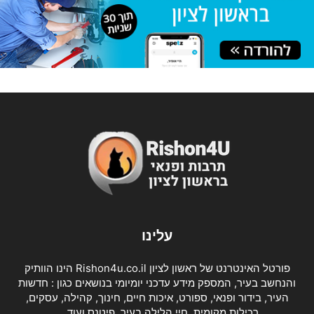
עלינו
פורטל האינטרנט של ראשון לציון Rishon4u.co.il הינו הוותיק
והנחשב בעיר, המספק מידע עדכני יומיומי בנושאים כגון : חדשות
העיר, בידור ופנאי, ספורט, איכות חיים, חינוך, קהילה, עסקים,
רכילות מקומית, חיי הלילה בעיר, פיטנס ועוד….