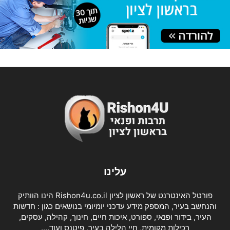
עלינו
פורטל האינטרנט של ראשון לציון Rishon4u.co.il הינו הוותיק
והנחשב בעיר, המספק מידע עדכני יומיומי בנושאים כגון : חדשות
העיר, בידור ופנאי, ספורט, איכות חיים, חינוך, קהילה, עסקים,
רכילות מקומית, חיי הלילה בעיר, פיטנס ועוד….