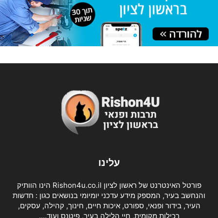
עלינו
פורטל האינטרנט של ראשון לציון Rishon4u.co.il הינו הוותיק
והנחשב בעיר, המספק מידע עדכני יומיומי בנושאים כגון : חדשות
העיר, בידור ופנאי, ספורט, איכות חיים, חינוך, קהילה, עסקים,
רכילות מקומית, חיי הלילה בעיר, פיטנס ועוד….