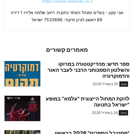
https://www.rishon4u.co.il
אבי קקון - בעלים ומנהל האתר כתובת: רחוב שלמה אלירז 1 דירה
69 ראשון לציון מיקוד: 7533696 ישראל
מאמרים קשורים
ספר חדש: מהדיקטטורה במרוקו
והשלטון הסמכותני הרבני לעבר האור
והדמוקרטיה
26 באפריל 2026
פנאי
להקת המחול הייצוגית "עלמא" במופע
"ישראל בתנועה
26 באפריל 2026
בידור
"פסטיבל הספרים" 2026 בראשון