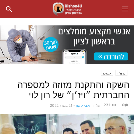
ברנז'ה
אנשים
השקה והתקנת מזוזה למספרה
החברתית ״ויז׳ן״ של רון לוי
2311
0
על ידי
אבי קקון
-
21 במרץ 2022