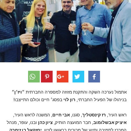
אתמול נערכה השקה והתקנת מזוזה למספרה החברתית ״
ויז׳ן
״
בניהולו של הפעיל החברתי,
רון לוי
בפסג׳ חיים וכולם התייצבו!
ראש העיר,
רז קינסטליך
, סגנו,
אבי חיים
, המשנה לראש העיר,
איציק אבשלומוב
, חבר המועצה הותיק,
ציון כהן
ובנו, עופר, מנהל
המרכז לתמיכה וסיוע של מכורים בראשון לציון,
יחזקאל בן זימרה
,