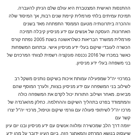
ההתנסות האישית המצטברת היא עולם שלם הניתן להעברה.
תמיכת עמיתים בלתי פורמלית קיימת שנים רבות, אך המיסוד שלה
וההכרה ביתרונותיה מטעם הממסד התפתחה מאד בשנים
האחרונות. העסקה של אנשים עם ידע מניסיון קיבלה תמיכה
פורמלית ממשרד הבריאות כשלראשונה בשנת 2005 נפתח קורס
הכשרה לעובדי שיקום בעלי ידע מניסיון אישי. ובתחום המשפחות
כאשר במכרז של 2016 נכנסה פונקציה רשמית לצוותי המרכזים של
בני משפחה בעלי ידע מניסיון.
במרכזי יה"ל שמפעילה עמותת איכות בשיקום נותנים משקל רב
לשילוב בני המשפחה עם ידע מניסיון בצוות, ולערך המוסף שהם
מביאים. מאחר ושילוב התורות יכול לקדם את המשפחה כולה
והמתמודד בפרט בתהליך השיקום וההחלמה. כחלק מהאג'נדה של
מרכז יה"ל לשיתופי פעולה עם גורמי שיקום וטיפול, מרכזי יה"ל יצרו
קשר עם
יוזמה דרך הלב שמכשירה ומלווה אנשים עם ידע מניסיון ובנו יום עיון
שיעסוק בנושא המרתק והמאתגר הזה. ביום העיון ידובר על מהו ידע