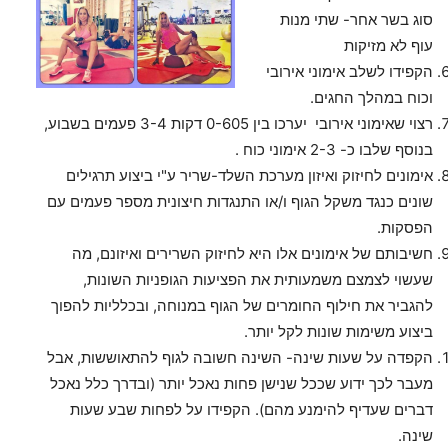
סוג בשר אחר- שתי מנות
עוף לא מזיקות
הקפידו לשלב אימוני אירובי
וכוח במהלך החגים.
רצוי שאימוני אירובי יערכו בין 0-605 דקות 3-4 פעמים בשבוע,
בנוסף שלבו כ- 2-3 אימוני כוח .
אימונים לחיזוק ואיזון מערכת השלד-שריר ע"י ביצוע תרגילים
שונים כנגד משקל הגוף ו/או התנגדות חיצונית מספר פעמים עם
הפסקות.
חשיבותם של אימונים אלו היא לחיזוק השרירים ואיזונם, מה
שעשוי לצמצם משמעותית את הפציעות הגופניות השונות,
להגביר את חילוף החומרים של הגוף במנוחה, ובכלליות להפוך
ביצוע משימות שונות לקל יותר.
הקפדה על שעות שינה- השינה חשובה לגוף להתאוששות, אבל
מעבר לכך ידוע שככל שנישן פחות נאכל יותר (ובדרך כלל נאכל
דברים שעדיף להימנע מהם). הקפידו על לפחות שבע שעות
שינה.