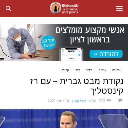
ברנז'ה
אנשים
בידור
כללי
קהילה
נקודת מבט גברית – עם רז
קינסטליך
2521
0
על ידי
אבי קקון
-
14 במרץ 2021