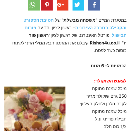
במסגרת המיזם "
משפחה מבשלת
" של
חטיבת הספורט
והקהילה
בחברה העירונית
– ראשון לציון יחד עם
פורום
הבישול
ופורטל האינטרנט של ראשון לציון"
ראשון פור
יו
"
Rishon4u.co.il
קיבלנו את המתכון הבא מ
מלי הדני
לקינוח
כוסות כשר לפסח.
הכמויות ל- 6 מנות
לגאנש השוקולד:
מיכל שמנת מתוקה
250 גרם שוקולד מריר
לקרם הלבן ולחלק העליון:
מיכל שמנת מתוקה
חבילת פודינג וניל
1/2 כוס חלב