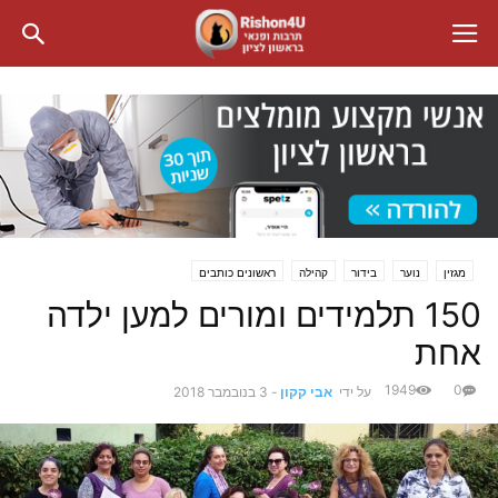
מגזין
נוער
בידור
קהילה
ראשונים כותבים
150 תלמידים ומורים למען ילדה
אחת
1949
0
על ידי
אבי קקון
-
3 בנובמבר 2018