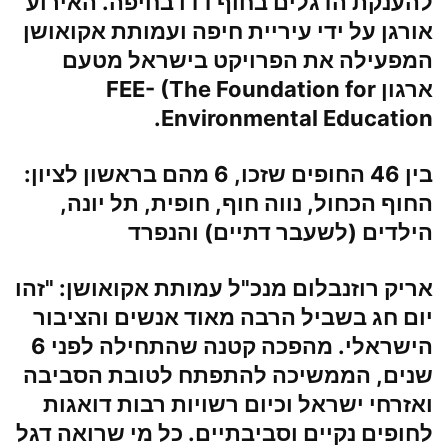
להענקת הדגלים בחוף דדו בחיפה. האירוע
אורגן על ידי עיריית חיפה ועמותת אקואושן
המפעילה את הפרויקט בישראל מטעם
ארגון FEE- (The Foundation for
Environmental Education.
בין 46 החופים שזכו, 6 מהם בראשון לציון:
החוף הכחול, נווה חוף, חופית, תל יונה,
הילדים (לשעבר דתיים) והנפרד
אריק רוזנבלום מנכ"ל עמותת אקואושן
: "זהו
יום חג בשביל הרבה מאוד אנשים והציבור
הישראלי. מהפכה קטנה שהתחילה לפני 6
שנים, הממשיכה להתפתח לטובת הסביבה
ואזרחי ישראל וכיום רשויות רבות דואגות
לחופים נקיים וסביבתיים. כל מי שרואה דגל