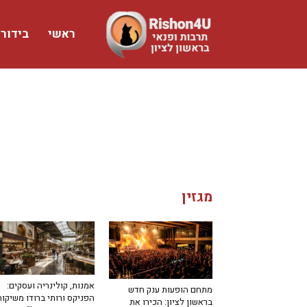
ראשי
בידור
www.rishon4u.co.il
מגזין
אמנות, קולינריה ועסקים:
מתחם הופעות ענק חדש
הפניקס ורותי ברודו משיקות
בראשון לציון: הכירו את