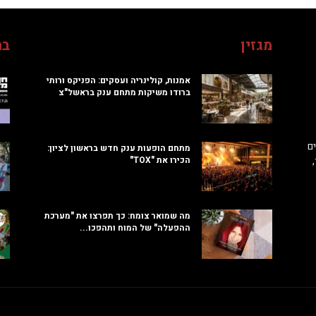
מגזין
בח
אמנות, קולינריה ועסקים: הפניקס ורותי
ברודו משיקות מתחם ענק בראשל"צ
ם
מתחם הופעות ענק חדש בראשון לציון:
הכירו את "TOX"
מה שמואר צומח: כך תפרצו את "מערכת
ההפעלה" של המוח ותהפכו...