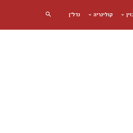
ין
קולינריה
נדל"ן