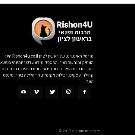
פורטל האינטרנט של ראשון לציון Rishon4u.co.il הינו
הוותיק והנחשב בעיר, המספק מידע עדכני יומיומי בנושאי
כגון : חדשות העיר, בידור ופנאי, ספורט, איכות חיים, חינוך,
קהילה, עסקים, רכילות מקומית, חיי הלילה בעיר, פיטנס
ועוד….
כל הזכויות שמורות 2017 ©