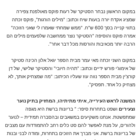
במקום הראשון נבחר הסטיקר של רעות פוקס מאולפנת צפירה
שמציג אקדח יורה בועות שיח וכתוב: "מילים הורגות", פוקס זכתה
בתווי קנייה בסך 600 ש"ח. "ממש שמחתי שאמרו לי שאני הזוכה"
אמרה פוקס והוסיפה "הסטיקר נוצר ממחשבה שלפעמים מילים הם
הרבה יותר מכאיבות והורסות מכל דבר אחר".
במקום השני זכתה מאי עמר מבית הספר יגאל אלון הכינה סטיקר
של אימוג'י פורש ידיים וכתוב: "תהיה חיובי" והסטיקר שלישי, של דן
קורצ'ין מבית הספר נווה עוז שעליו הכיתוב: "מה שמצחיק אותך, לא
מצחיק כל אחד. תפסיק".
המשנה לראש העירייה, איתי מתיתיהו
,
המחזיק בתיק נוער
וצעירים
ושפט בתחרות סיפר: " בריונות ברשת היא מגפה
שמתפשטת. אנחנו משקיעים במשאבים ובהסברה תמידית – לנוער
ולהורים, על מנת לאפשר להם סט כלים רחב להתמודדות עם מצבים
של בריונות ברשת. אני מברך את הזוכים בתחרות, ומודה לבני ובנות