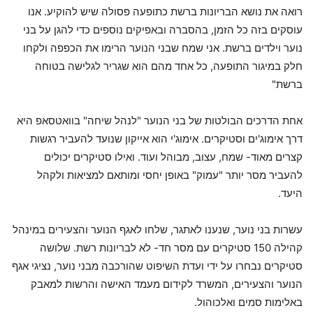
רואה את נושא הבריונות ברשת כתופעה פסולה שיש להוקיע. אנו
עוסקים בזה כל הזמן, בהסברה ובאפיקים נוספים כדי להגן על בני
נוער וילדים ברשת. אני שמח שבני הנוער הרימו את הכפפה ולקחו
חלק במיגור התופעה, כל אחד מהם הוא שגריר לגלישה בטוחה
ברשת"
אחת הדרכים הבולטות של בני הנוער "לנהל שיחה" בוואטסאפ היא
דרך אימוג'ים וסטיקרים. אימוג'י הוא אייקון שנועד להעביר רגשות
קצרים מאוד- שמח, עצוב, מבוהל ועוד. ואילו סטיקרים יכולים
להעביר מסר יותר "עמוק" באופן יחסי ומותאם למציאות ולקהל
היעד.
עשרות בני נוער, שנענו לאתגר, שלחו לאגף הנוער והצעירים במינהל
קהילה 150 סטיקרים עם מסר חד- לא לבריונות רשת. שלושה
סטיקרים נבחרו על ידי ועדת השיפוט שהורכבה מבני נוער, נציגי אגף
הנוער והצעירים, המשרד לקידום מעמד האישה והרשות למאבק
באלימות סמים ואלכוהול.