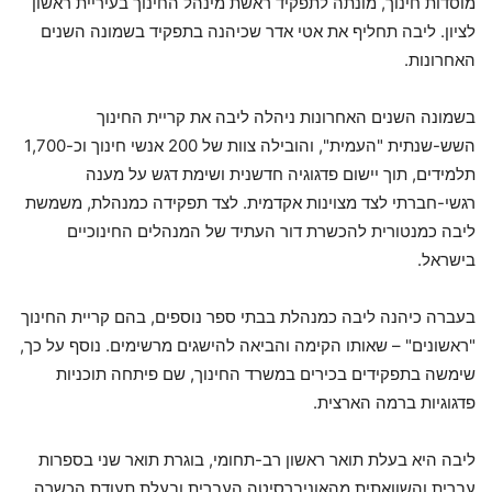
מוסדות חינוך, מונתה לתפקיד ראשת מינהל החינוך בעיריית ראשון
לציון. ליבה תחליף את אטי אדר שכיהנה בתפקיד בשמונה השנים
האחרונות.
בשמונה השנים האחרונות ניהלה ליבה את קריית החינוך
השש-שנתית "העמית", והובילה צוות של 200 אנשי חינוך וכ-1,700
תלמידים, תוך יישום פדגוגיה חדשנית ושימת דגש על מענה
רגשי-חברתי לצד מצוינות אקדמית. לצד תפקידה כמנהלת, משמשת
ליבה כמנטורית להכשרת דור העתיד של המנהלים החינוכיים
בישראל.
בעברה כיהנה ליבה כמנהלת בבתי ספר נוספים, בהם קריית החינוך
"ראשונים" – שאותו הקימה והביאה להישגים מרשימים. נוסף על כך,
שימשה בתפקידים בכירים במשרד החינוך, שם פיתחה תוכניות
פדגוגיות ברמה הארצית.
ליבה היא בעלת תואר ראשון רב-תחומי, בוגרת תואר שני בספרות
עברית והשוואתית מהאוניברסיטה העברית ובעלת תעודת הכשרה