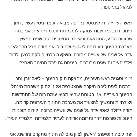
לניהול בתי ספר.
ראש העירייה, רז קינסטליך: "יפה מביאה עימה ניסיון עשיר, חזון
חינוכי רחב ומחויבות עמוקה לתלמידות ותלמידי העיר. אני בטוח
שבזכות הידע, המנהיגות וראייתה החינוכית החדשנית תמשיך
מערכת החינוך העירונית לשגשג ולהוביל. אני מודה מכל הלב לאטי
אדר על שנים של עשייה מסורה, השקעה בלתי פוסקת למען ילדות
וילדי העיר והישגים מבורכים, ביניהם גם פרס החינוך הארצי".
מ"מ וסגנית ראש העירייה, מחזיקת תיק החינוך – ליאל אבן זהר:
"ברכות ליפה ליבה היקרה שמצטרפת אלינו לחיק משפחת מינהל
החינוך בעירייה. אני בטוחה שהיא תביא עימה רוח של התחדשות
ויצירתיות ותמשיך להצעיד את מערכת החינוך העירונית קדימה.
תודה גדולה לאטי אדר על שנים של עשייה ברוכה, קידום תוכניות
חינוכיות פורצות דרך ותרומה אדירה לעתיד תלמידות ותלמידי העיר".
יפה ליבה הוסיפה: "ראשון לציון מובילה חינוך מתקדם וחדשני. אני