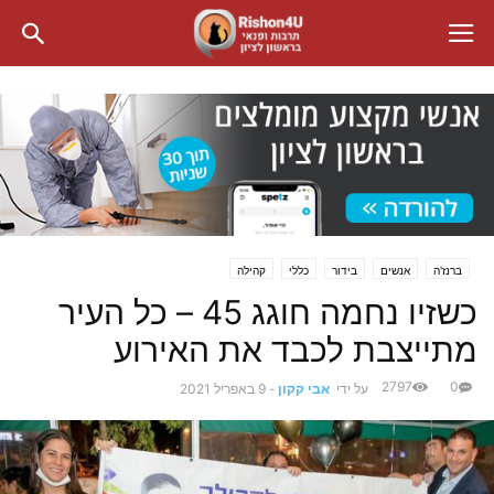
ברנז'ה
אנשים
בידור
כללי
קהילה
כשזיו נחמה חוגג 45 – כל העיר
מתייצבת לכבד את האירוע
2797
0
על ידי
אבי קקון
-
9 באפריל 2021