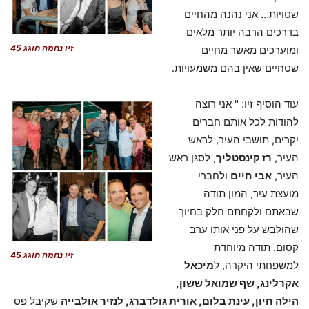
שטויות… אני נהנה מהחיים
בדרכים הרבה יותר מלאים
זיו נחמה חוגג 45
ומוערכים מאשר מחיים
שטחיים שאין בהם משמעויות.
עוד הוסיף זיו: " אני רוצה
להודות לכל אותם חברים
יקרים, תושבי העיר, לראש
העיר,
רז קינסטליך
, לסגן ראש
העיר,
אבי חיים
ולחברי
מועצת עיר, המון תודה
שבאתם ולקחתם חלק בחיוך
שהולבש על פני אותו ערב
קסום. תודה מיוחדת
זיו נחמה חוגג 45
למשפחתי היקרה, ל
מיכאל
אקרלינג, שף שמואל ששון,
הילה חיון, עינת בלום, אורית גולדברג, לנזיר אולבייה
שקיבל פס