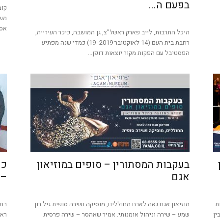
בפעם ה...
קומ
משת
אסו
היכל התרבות, לייב פארק ראשל"צ, גן המושבה, כיכר העירייה,
רחבת בית העם (14 לאוקטובר 2019- 19) כמדי שנה מפתיע
הפסטיבל עם הפקות מקור יוצאות דופן...
בעקבות המסתורין – סופים במוזיאון
אגם
– 
ת
מוזיאון אגם גאה לארח מחוללים, מוסיקה ושירה סופית גיל רון
במש
ין
שמע – שירה וניהול אומנותי. אמיר שאהסר – שירה פרסית