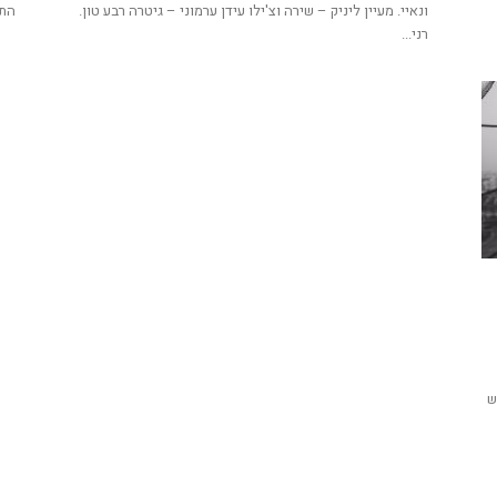
ונאיי. מעיין ליניק – שירה וצ'ילו עידן ערמוני – גיטרה רבע טון.
התר
רני...
ש