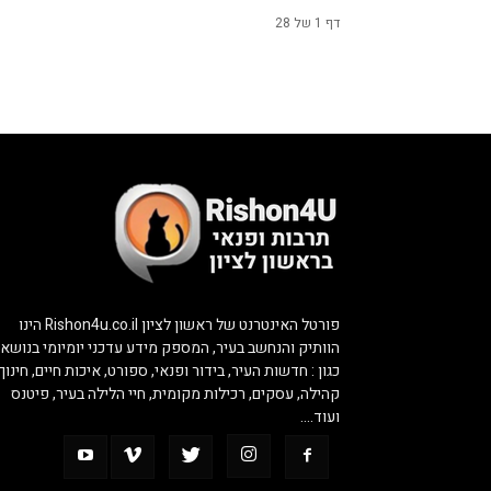
דף 1 של 28
פורטל האינטרנט של ראשון לציון Rishon4u.co.il הינו
הוותיק והנחשב בעיר, המספק מידע עדכני יומיומי בנושאי
כגון : חדשות העיר, בידור ופנאי, ספורט, איכות חיים, חינוך,
קהילה, עסקים, רכילות מקומית, חיי הלילה בעיר, פיטנס
ועוד….