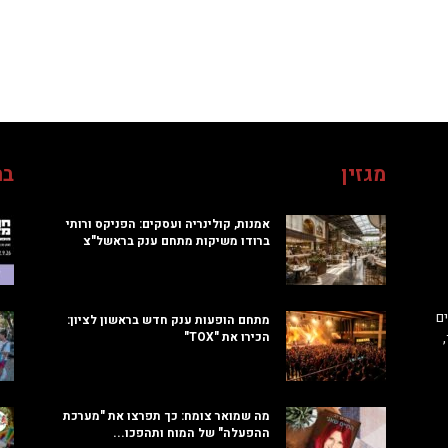
מגזין
בח
אמנות, קולינריה ועסקים: הפניקס ורותי
ברודו משיקות מתחם ענק בראשל"צ
ם
מתחם הופעות ענק חדש בראשון לציון:
הכירו את "TOX"
מה שמואר צומח: כך תפרצו את "מערכת
ההפעלה" של המוח ותהפכו...