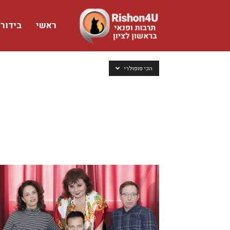
ראשי
בידור
www.rishon4u.co.il
הכי פופולרי