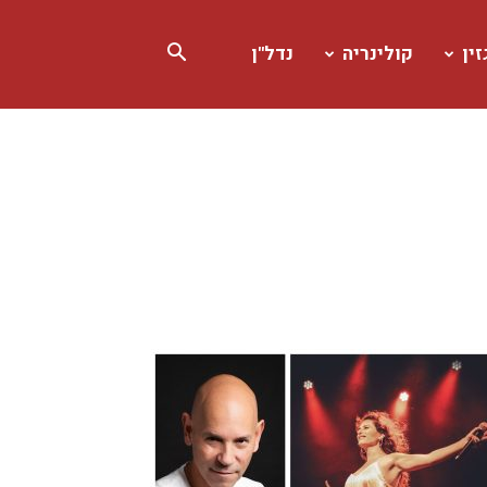
ין
קולינריה
נדל"ן