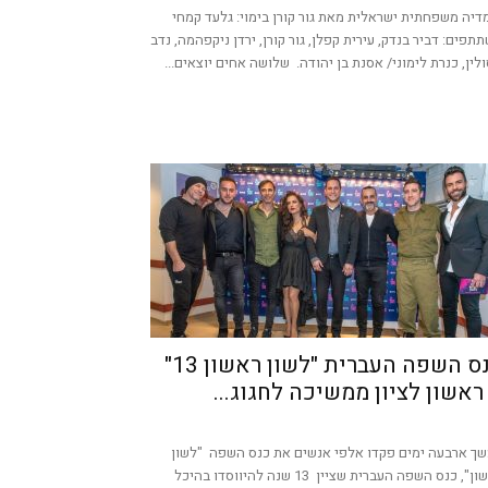
דיה משפחתית ישראלית מאת גור קורן בימוי: גלעד קמחי
תפים: דביר בנדק, עירית קפלן, גור קורן, ירדן ניקפהמה, נדב
לין, כנרת לימוני/ אסנת בן יהודה. שלושה אחים יוצאים...
כנס השפה העברית "לשון ראשון 13"
ראשון לציון ממשיכה לחגוג...
ך ארבעה ימים פקדו אלפי אנשים את כנס השפה "לשון
ראשון", כנס השפה העברית שציין 13 שנה להיווסדו בהיכל