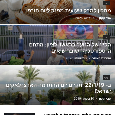
נוער
מתכון למרק שעועית מפנק ליום חורפי
אבי קקון
-
16 במאי 2025
נוער
הקיץ של הנוער בראשון לציון: מתחם
ה"ספורטכיף" שובר שיאים
מערכת האתר
-
2 באוגוסט 2026
נוער
ב- 22/1/19 יתקיים יום ההתרמה הארצי לאקים
ישראל!
אבי קקון
-
10 בינואר 2019