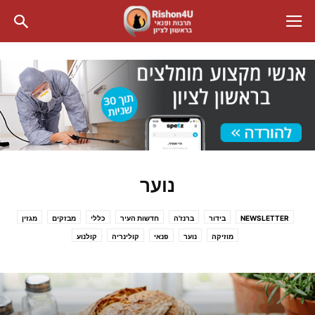
נוער
NEWSLETTER
בידור
ברנז'ה
חדשות העיר
כללי
מבזקים
מגזין
מוזיקה
נוער
פנאי
קולינריה
קולנוע