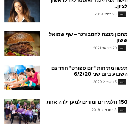
הישר מניו זילנד ואוסטרליה לראשון
לציון..
23 במאי 2019
נוער
מתכון מנצח להמבורגר – שף שמואל
ששון
29 בינואר 2021
נוער
תעשו מתיחות "יום ספורט" חוזר גם
השבוע ביום שני 6/2/20
5 באפריל 2020
נוער
150 תלמידים ומורים למען ילדה אחת
3 בנובמבר 2018
נוער