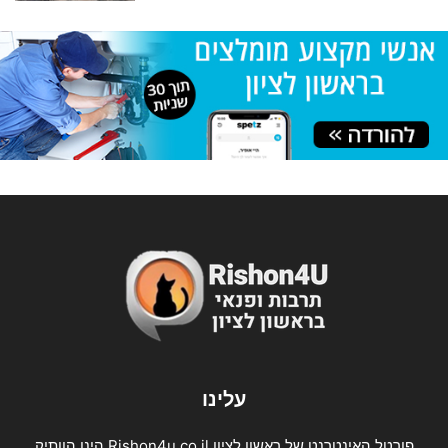
עלינו
פורטל האינטרנט של ראשון לציון Rishon4u.co.il הינו הוותיק