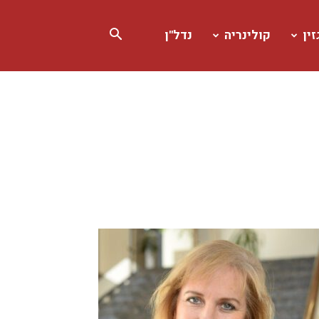
ין
קולינריה
נדל"ן