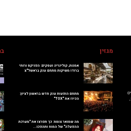
מגזין
בח
אמנות, קולינריה ועסקים: הפניקס ורותי
ברודו משיקות מתחם ענק בראשל"צ
ם
מתחם הופעות ענק חדש בראשון לציון:
הכירו את "TOX"
מה שמואר צומח: כך תפרצו את "מערכת
ההפעלה" של המוח ותהפכו...