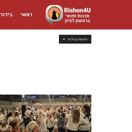
ראשי
בידור
www.rishon4u.co.il
הודעות נבחרות