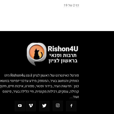
דף 2 של 19
פורטל האינטרנט של ראשון לציון Rishon4u.co.il הינו
הוותיק והנחשב בעיר, המספק מידע עדכני יומיומי בנושאי
כגון : חדשות העיר, בידור ופנאי, ספורט, איכות חיים, חינוך,
קהילה, עסקים, רכילות מקומית, חיי הלילה בעיר, פיטנס
ועוד….