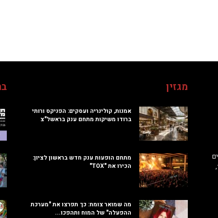
מגזין
בח
אמנות, קולינריה ועסקים: הפניקס ורותי
ברודו משיקות מתחם ענק בראשל"צ
ם
מתחם הופעות ענק חדש בראשון לציון:
הכירו את "TOX"
מה שמואר צומח: כך תפרצו את "מערכת
ההפעלה" של המוח ותהפכו...