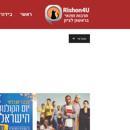
ראשי
בידור
www.rishon4u.co.il
אקראי