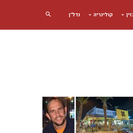
ין
קולינריה
נדל"ן