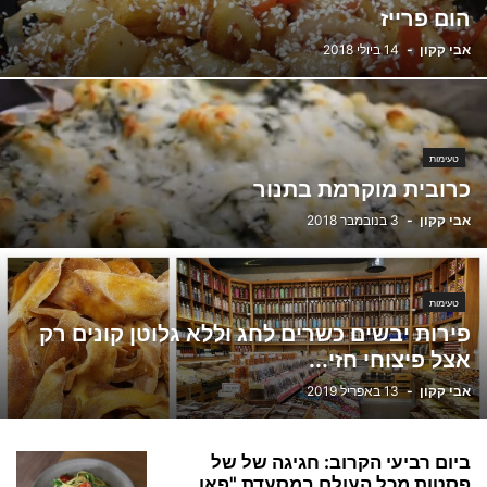
הום פרייז
אבי קקון
-
14 ביולי 2018
טעימות
כרובית מוקרמת בתנור
אבי קקון
-
3 בנובמבר 2018
טעימות
פירות יבשים כשרים לחג וללא גלוטן קונים רק
אצל פיצוחי חזי...
אבי קקון
-
13 באפריל 2019
ביום רביעי הקרוב: חגיגה של של
פסטות מכל העולם במסעדת "פאו...